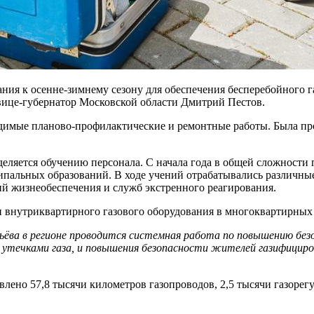
ния к осенне-зимнему сезону для обеспечения бесперебойного 
вице-губернатор Московской области Дмитрий Пестов.
ходимые планово-профилактические и ремонтные работы. Была п
еляется обучению персонала. С начала года в общей сложности 
ипальных образований. В ходе учений отрабатывались различны
й жизнеобеспечения и служб экстренного реагирования.
 внутриквартирного газового оборудования в многоквартирных 
ьёва в регионе проводится системная работа по повышению без
 с утечками газа, и повышения безопасности жителей газифици
влено 57,8 тысячи километров газопроводов, 2,5 тысячи газорег