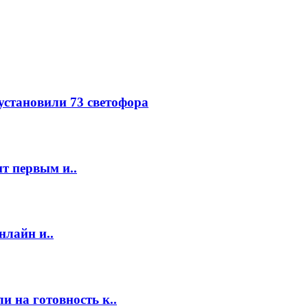
 установили 73 светофора
т первым и..
нлайн и..
 на готовность к..