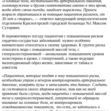
«Головные боли, нестабильность артериального давления,
головокружение и другая симптоматика именно в это время,
когда идет смена погоды, наиболее выражены. Причем
возраст обратившихся за помощью пациентов различен, от
30 лет и старше»
, — отметил заведующий неврологическим
отделением Красногорской городской больницы №1 Максим
Сутормин.
В переменчивую погоду пациентам с повышенным риском
сердечно-сосудистых заболеваний нужно особенно
внимательно относиться к своему здоровью. К группе риска
относятся люди с повышенной массой тела, с
гиперхолестеринемией – аномальным повышением уровня
холестерина в крови, с гипертонией, а также ведущие
малоподвижный образ жизни, зависимые от табака и
алкоголя.
«Пациентам, которые входят в зону повышенного риска,
необходимо утром и вечером контролировать артериальное
давление, измерять пульс и записывать эти данные. Следить
за состоянием своего здоровья важно, так как на моей
практике были случаи, когда пациенты с повышенной массой
тела и гиперхолестеринемией, гипертонией не обращали
внимание на головные боли, не контролировали
гемодинамические показатели, то есть, не заботились о