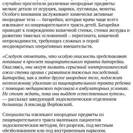
случайно проглотили различные инородные предметы:
мелкие детали от игрушек, шарики, пуговицы, монеты.
Особого внимания заслуживают химически активные
инородные тела — батарейки, которые врачи чаще всего
извлекают из пищеварительного тракта детей. Батарейки
приводят к повреждению кишечной стенки, стенки желудка и
развитию тяжелых осложнений – перитонита, кишечной
непроходимости, требующих сложных и порой
неоднократных оперативных вмешательств.
«Следует отметить, что особую опасность представляют
попавшие в просвет пищеварительного тракта батарейки.
Окисляясь, они могут вызвать серьезный электрохимический
ожог стенки органа с развитием тяжелых последствий.
Батарейка, как и любое другое инородное тело, подлежит
неотложному удалению из пищеварительного тракта ребенка
с помощью медицинского персонала в амбулаторных условиях.
Не стоит ждать, пока она выйдет естественным путем»
,
— рассказал заведующий эндоскопическим отделением
больницы Александр Вербовский.
Специалисты извлекают инородные предметы из
пищеварительного тракта маленьких пациентов
эндоскопическим методом, без разрезов, под местным
обезболиванием или под внутривенным наркозом.