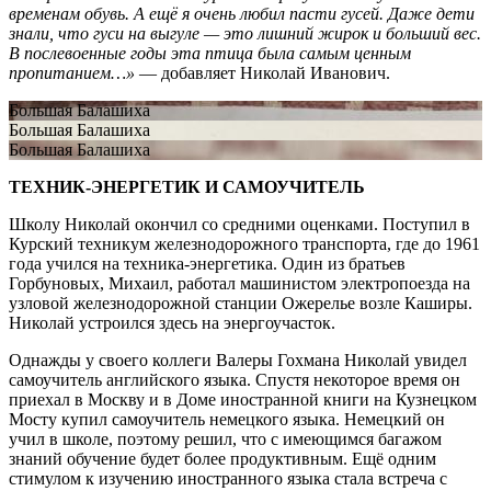
временам обувь. А ещё я очень любил пасти гусей. Даже дети
знали, что гуси на выгуле — это лишний жирок и больший вес.
В послевоенные годы эта птица была самым ценным
пропитанием…»
— добавляет Николай Иванович.
Большая Балашиха
Большая Балашиха
Большая Балашиха
ТЕХНИК-ЭНЕРГЕТИК И САМОУЧИТЕЛЬ
Школу Николай окончил со средними оценками. Поступил в
Курский техникум железнодорожного транспорта, где до 1961
года учился на техника-энергетика. Один из братьев
Горбуновых, Михаил, работал машинистом электропоезда на
узловой железнодорожной станции Ожерелье возле Каширы.
Николай устроился здесь на энергоучасток.
Однажды у своего коллеги Валеры Гохмана Николай увидел
самоучитель английского языка. Спустя некоторое время он
приехал в Москву и в Доме иностранной книги на Кузнецком
Мосту купил самоучитель немецкого языка. Немецкий он
учил в школе, поэтому решил, что с имеющимся багажом
знаний обучение будет более продуктивным. Ещё одним
стимулом к изучению иностранного языка стала встреча с