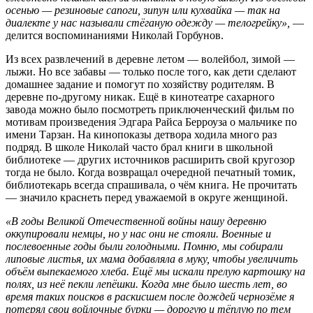
осенью — резиновые сапоги, зипун или кухвайка — так на
диалекте у нас называли стёганую одежду — телогрейку»,
—
делится воспоминаниями Николай Горбунов.
Из всех развлечений в деревне летом — волейбол, зимой —
лыжи. Но все забавы — только после того, как дети сделают
домашнее задание и помогут по хозяйству родителям. В
деревне по-другому никак. Ещё в кинотеатре сахарного
завода можно было посмотреть приключенческий фильм по
мотивам произведения Эдгара Райса Берроуза о мальчике по
имени Тарзан. На кинопоказы детвора ходила много раз
подряд. В школе Николай часто брал книги в школьной
библиотеке — других источников расширить свой кругозор
тогда не было. Когда возвращал очередной печатный томик,
библиотекарь всегда спрашивала, о чём книга. Не прочитать
— значило краснеть перед уважаемой в округе женщиной.
«В годы Великой Отечественной войны нашу деревню
оккупировали немцы, но у нас они не стояли. Военные и
послевоенные годы были голодными. Помню, мы собирали
липовые листья, их мама добавляла в муку, чтобы увеличить
объём выпекаемого хлеба. Ещё мы искали прелую картошку на
полях, из неё пекли лепёшки. Когда мне было шесть лет, во
время таких поисков в раскисшем после дождей чернозёме я
потерял свои войлочные бурки — дорогую и тёплую по тем