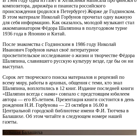
В 1984 году одна из газет в Хельсинки написала про финского
композитора, дирижёра и пианиста российского
происхождения (родился в Петербурге) Жорже де Годзинском.
В этом материале Николай Горбунов прочитал одну важную
для себя информацию. Как оказалось, молодой музыкант стал
аккомпаниатором Фёдора Шаляпина в полугодовом турне
1936 года в Японию и Китай.
После знакомства с Годзинским в 1986 году Николай
Иванович Горбунов начал своё литературное
просветительское исследование о жизни и творчестве Фёдора
Шаляпина, славившего русскую культуру везде, где бы он ни
выступал.
Сорок лет творческого поиска материалов и рецензий по
всему миру, работы в архивах, общения с теми, кто знал
Шаляпина, воплотились в 12 книг. Издание последней книги
«Шаляпин всегда с нами» совпало с предстоящим юбилеем
автора — его 85-летием. Презентация книги состоится в день
рождения Н.И. Горбунова — 23 октября в 16.00 в
Центральной городской библиотеке имени Ф.И. Тютчева в
Балашихе. Об этом читайте в следующем номере нашей
газеты.
Большая Балашиха