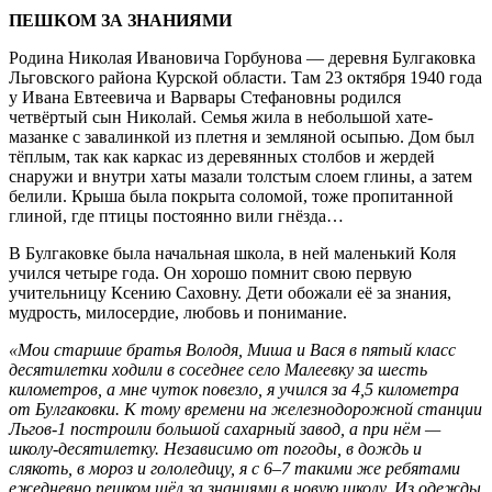
ПЕШКОМ ЗА ЗНАНИЯМИ
Родина Николая Ивановича Горбунова — деревня Булгаковка
Льговского района Курской области. Там 23 октября 1940 года
у Ивана Евтеевича и Варвары Стефановны родился
четвёртый сын Николай. Семья жила в небольшой хате-
мазанке с завалинкой из плетня и земляной осыпью. Дом был
тёплым, так как каркас из деревянных столбов и жердей
снаружи и внутри хаты мазали толстым слоем глины, а затем
белили. Крыша была покрыта соломой, тоже пропитанной
глиной, где птицы постоянно вили гнёзда…
В Булгаковке была начальная школа, в ней маленький Коля
учился четыре года. Он хорошо помнит свою первую
учительницу Ксению Саховну. Дети обожали её за знания,
мудрость, милосердие, любовь и понимание.
«Мои старшие братья Володя, Миша и Вася в пятый класс
десятилетки ходили в соседнее село Малеевку за шесть
километров, а мне чуток повезло, я учился за 4,5 километра
от Булгаковки. К тому времени на железнодорожной станции
Льгов-1 построили большой сахарный завод, а при нём —
школу-десятилетку. Независимо от погоды, в дождь и
слякоть, в мороз и гололедицу, я с 6–7 такими же ребятами
ежедневно пешком шёл за знаниями в новую школу. Из одежды