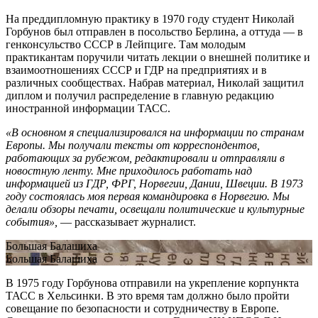
На преддипломную практику в 1970 году студент Николай
Горбунов был отправлен в посольство Берлина, а оттуда — в
генконсульство СССР в Лейпциге. Там молодым
практикантам поручили читать лекции о внешней политике и
взаимоотношениях СССР и ГДР на предприятиях и в
различных сообществах. Набрав материал, Николай защитил
диплом и получил распределение в главную редакцию
иностранной информации ТАСС.
«В основном я специализировался на информации по странам
Европы. Мы получали тексты от корреспондентов,
работающих за рубежом, редактировали и отправляли в
новостную ленту. Мне приходилось работать над
информацией из ГДР, ФРГ, Норвегии, Дании, Швеции. В 1973
году состоялась моя первая командировка в Норвегию. Мы
делали обзоры печати, освещали политические и культурные
события»,
— рассказывает журналист.
Большая Балашиха
Большая Балашиха
В 1975 году Горбунова отправили на укрепление корпункта
ТАСС в Хельсинки. В это время там должно было пройти
совещание по безопасности и сотрудничеству в Европе.