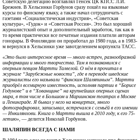
Советскую делегацию возглавлял Генсек ЦК КПСС Л.И.
Брежнев. В Хельсинки Горбунов сразу пошёл на языковые
курсы по финскому языку, а также начал сотрудничать с
газетами «Социалистическая индустрия», «Советская
культура», «Гудок» и «Советская Россия». Это был хороший
журналистский опыт и дополнительный заработок, так как в
то время практически все печатные издания платили авторам
гонорары. В Финляндии он проработал до 1980 года, а в 1983-
м вернулся в Хельсинки уже завотделением корпункта ТАСС.
«Это было интересное время — много встреч, разнообразной
информации и много творчества. Там я познакомился с
оперным певцом Мартти Талвелой. О нём я прочитал в
журнале “Зарубежные новости”, где в переводе шведские
журналисты его называли “финским Шаляпиным”. Мартти
приобрёл всемирную известность, исполняя партии в “Борисе
Годунове” и в “Хованщине” на крупнейших оперных сценах
мира, в том числе в Большом и Мариинском театрах в Москве
и Ленинграде. Я бывал у него на концертах, много
фотографировал, записывал, встречался с семьёй в его имении
— Инкилянхови. Книга о Мартти вышла в 2010 году, к его 75-
летию»,
— делится Николай Горбунов.
ШАЛЯПИН ВСЕГДА С НАМИ