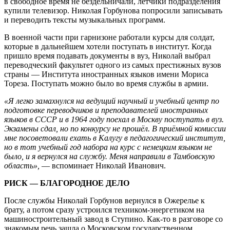
в свободное время не бездельничали, лётчики подразделения
купили телевизор. Николая Горбунова попросили записывать
и переводить тексты музыкальных программ.
В военной части при гарнизоне работали курсы для солдат,
которые в дальнейшем хотели поступать в институт. Когда
пришло время подавать документы в вуз, Николай выбрал
переводческий факультет одного из самых престижных вузов
страны — Института иностранных языков имени Мориса
Тореза. Поступать можно было во время службы в армии.
«Я легко замахнулся на ведущий научный и учебный центр по
подготовке переводчиков и преподавателей иностранных
языков в СССР и в 1964 году поехал в Москву поступать в вуз.
Экзамены сдал, но по конкурсу не прошёл. В приёмной комиссии
мне посоветовали ехать в Калугу в педагогический институт,
но в тот учебный год набора на курс с немецким языком не
было, и я вернулся на службу. Меня направили в Тамбовскую
область»,
— вспоминает Николай Иванович.
РИСК — БЛАГОРОДНОЕ ДЕЛО
После службы Николай Горбунов вернулся в Ожерелье к
брату, а потом сразу устроился техником-энергетиком на
машиностроительный завод в Ступино. Как-то в разговоре со
знакомым речь зашла о Московском государственном