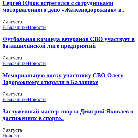
Сергей Юров встретился с сотрудниками
моторвагонного депо «Железнодорожная» в..
7 августа
В Балашихе
Новости
Футбольная команда ветеранов СВО участвует в
балашихинской лиге предприятий
7 августа
В Балашихе
Новости
Мемориальную доску участнику СВО Олегу
Задорожному открыли в Балашихе
7 августа
В Балашихе
Новости
Заслуженный мастер спорта Дмитрий Яковлев о
достижениях в спорте..
7 августа
Новости