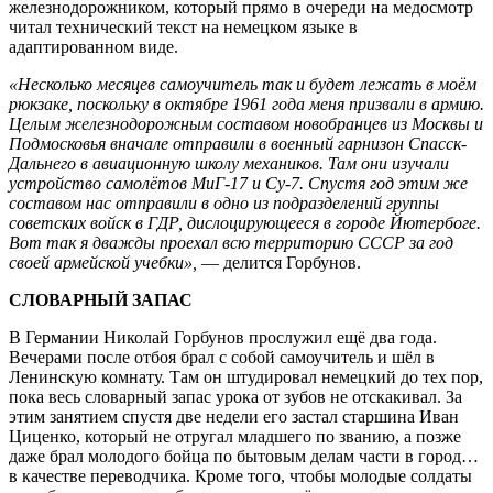
железнодорожником, который прямо в очереди на медосмотр
читал технический текст на немецком языке в
адаптированном виде.
«Несколько месяцев самоучитель так и будет лежать в моём
рюкзаке, поскольку в октябре 1961 года меня призвали в армию.
Целым железнодорожным составом новобранцев из Москвы и
Подмосковья вначале отправили в военный гарнизон Спасск-
Дальнего в авиационную школу механиков. Там они изучали
устройство самолётов МиГ-17 и Су-7. Спустя год этим же
составом нас отправили в одно из подразделений группы
советских войск в ГДР, дислоцирующееся в городе Йютербоге.
Вот так я дважды проехал всю территорию СССР за год
своей армейской учебки»,
— делится Горбунов.
СЛОВАРНЫЙ ЗАПАС
В Германии Николай Горбунов прослужил ещё два года.
Вечерами после отбоя брал с собой самоучитель и шёл в
Ленинскую комнату. Там он штудировал немецкий до тех пор,
пока весь словарный запас урока от зубов не отскакивал. За
этим занятием спустя две недели его застал старшина Иван
Циценко, который не отругал младшего по званию, а позже
даже брал молодого бойца по бытовым делам части в город…
в качестве переводчика. Кроме того, чтобы молодые солдаты