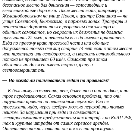
безопасное место для движения — велосипедные и
велопешеходные дорожки. Такие места есть, например, в
Железнодорожном на улице Новая, в центре Балашихи — на
улице Советской, Быковского, в парковых зонах. Тротуары и
пешеходные дорожки тоже разрешены для электро и
обычных самокатов, но скорость их движения не должна
превышать 25 км/ч, а пешеходы всегда имеют приоритет.
Езда по правому краю проезжей части или обочине
допускается только для лиц старше 14 лет если в этом месте
нет тротуара или велодорожки, а скорость автомобильного
потока не превышает 60 км/ч. Самокат при этом
обязательно должен иметь тормоз, фару и
световозвращатели.
— Но всегда ли пользователи ездят по правилам?
— К большому сожалению, нет, более того они по двое, и по
трое передвигаются. Самая основная проблема, что они
нарушают правила на пешеходном переходе. Его не
проезжать надо, через «зебру» можно переходить только
пешком. За нарушения при езде на самокатах и
электросамокатах предусмотрены как штрафы по КоАП РФ,
так и крупные штрафы от самих сервисов аренды.
Ответственность зависит от тяжести проступка.