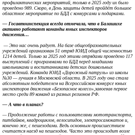
профилактических мероприятий, только в 2025 году их было
проведено 989. Скоро, в День защиты детей пройдёт большое
областное мероприятие по БДД с конкурсами и подарками.
— Госавтоинспекция всегда отмечала, что в Балашихе
активно работают команды юных инспекторов
движения…
— Это нас очень радует. На базе общеобразовательных
учреждений организован 51 отряд ЮИД общей численностью
1214 детей. Только за 2025 год этими отрядами проведено 117
выступлений с программами по БДД перед младшими
школьниками и воспитанниками детских дошкольных
учреждений. Команда ЮИД «Дорожный патруль» из школы
№30 — лучшая в Московской области. В 2025 году она стала
абсолютным победителем на Всероссийском конкурсе юных
инспекторов движения «Безопасное колесо»,завоевав первое
место среди 89 команд из разных регионов РФ.
— А что в планах?
— Продолжение работы с пользователями мототранспорта,
питбайков, квадроциклов, велосипидов, электросамокатов и,
конечно же, с пешеходами. Ведь основным происшествием
считается наезд на пешеходов. Часто это происходит возле