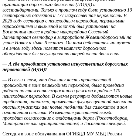
организации дорожного движения (ПОДД) и
госстандартами. Только в прошлом году было установлено 10
светофорных объектов и 171 искусственная неровность. В
2026 году светофор с пешеходным переходом, перильными
ограждениями и вызывной кнопкой был установлен на
Восточном шоссе в районе микрорайона Северный.
Запланирован светофор в микрорайоне Железнодорожный на
улице Новая и Льва Толстого. Он там действительно нужен
и в этом году здесь появится комплекс дорожного
оборудования для регулирования очерёдности движения.
— А где проводится установка искусственных дорожных
неровностей (ИДН)?
— В связи с тем, что большая часть происшествий
происходит в зоне пешеходных переходов, была проведена
работа по снижению скоростного режима в районе 170
пешеходных переходов. В схемы регулярно добавляются новые
требования, например, применение флуоресцентной пленки на
опасных участках или новые таблички для самокатов и зон
ограничения стоянки. Размещение указателей всегда
проходит согласование с владельцами дорог (Росавтодором,
Минтрансом или муниципалитетом) и Госавтоинспекцией.
Сегодня в зоне обслуживания ОГИБДД МУ МВД России