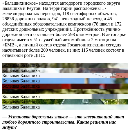
«Балашихинское» находятся автодороги городского округа
Балашиха и Реутов. На территории расположены 17
железнодорожных переездов, 118 светофорных объектов,
28836 дорожных знаков, 941 пешеходный переход и 45
объединённых образовательных комплексов (78 школ и 172
детских дошкольных учреждений). Протяжённость улично-
дорожной сети составляет более 598 километров. В автопарке
отдела имеется 51 служебный автомобиль и 2 мотоцикла
«БМВ», а личный состав отдела Госавтоинспекции сегодня
насчитывает более 200 человек, из них 115 человек состоят в
отдельной роте ДПС.
Большая Балашиха
Большая Балашиха
Большая Балашиха
Большая Балашиха
Большая Балашиха
Большая Балашиха
Большая Балашиха
Большая Балашиха
Большая Балашиха
— Установка дорожных знаков — это завершающий этап
любого дорожного строительства. Какие решения нас
ждут?