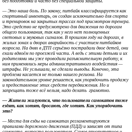
без подготовки и часто без специальной защиты.
— Это наша боль. По закону, питбайк классифицируется как
спортивный инвентарь, он создан исключительно для спорта
и тренировок на закрытых трассах под присмотром тренера.
Это средство не предусмотрено для движения по дорогам
общего пользования, так как у него нет полноценных
световых и звуковых сигналов. В прошлом году на дорогах, в
жилых зонах и дворах аварийность с участием питбайков
возросла. На днях в ДТП серьёзно пострадали двое детей, они
ехали вдвоём по проезжей части. А ведь с этими детьми и их
родителями мы уже проводили разъяснительную работу, к
ним применялись меры административного воздействия —
штрафы. Не услышали, не сделали выводы. Конечно, эта
проблема касается не только нашего региона. На
законодательном уровне решается, как упорядочить продажу
и предоставление этих средств передвижения. Но и
запрещать тоже всё нельзя, надо делать грамотно.
— Жители жалуются, что пользователи самокатов тоже
ездят, как хотят, бросают, где хотят. Как упорядочить
это?
— Места для езды на самокатах регламентируются
правилами дорожного движения (ПДД) и зависят от типа
самоката, возраста пользователя. Самое приоритетное и