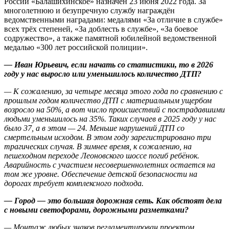
России «Балашихинское» назначен 23 июня 2022 года. За
многолетнюю и безупречную службу награждён
ведомственными наградами: медалями «За отличие в службе»
всех трёх степеней, «За доблесть в службе», «За боевое
содружество», а также памятной юбилейной ведомственной
медалью «300 лет российской полиции».
— Иван Юрьевич, если начать со статистики, то в 2026
году у нас выросло или уменьшилось количество ДТП?
— К сожалению, за четыре месяца этого года по сравнению с
прошлым годом количество ДТП с материальным ущербом
возросло на 50%, а вот число происшествий с пострадавшими
людьми уменьшилось на 35%. Таких случаев в 2025 году у нас
было 37, а в этом — 24. Меньше нарушений ДТП со
смертельным исходом. В этом году зарегистрировано три
трагических случая. В зимнее время, к сожалению, на
пешеходном переходе Леоновского шоссе погиб ребёнок.
Аварийность с участием несовершеннолетних остается на
том же уровне. Обеспечение детской безопасности на
дорогах требует комплексного подхода.
— Город — это большая дорожная сеть. Как обстоят дела
с новыми светофорами, дорожными разметками?
— Монтаж любых знаков регламентирован проектом