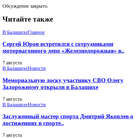
Обсуждение закрыто.
Читайте также
В Балашихе
Главное
Сергей Юров встретился с сотрудниками
моторвагонного депо «Железнодорожная» в..
7 августа
В Балашихе
Новости
Мемориальную доску участнику СВО Олегу
Задорожному открыли в Балашихе
7 августа
В Балашихе
Новости
Заслуженный мастер спорта Дмитрий Яковлев о
достижениях в спорте..
7 августа