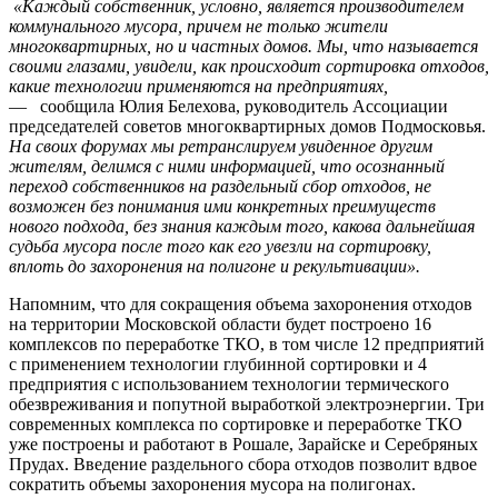
«Каждый собственник, условно, является производителем
коммунального мусора, причем не только жители
многоквартирных, но и частных домов. Мы, что называется
своими глазами, увидели, как происходит сортировка отходов,
какие технологии применяются на предприятиях,
— сообщила Юлия Белехова, руководитель Ассоциации
председателей советов многоквартирных домов Подмосковья.
На своих форумах мы ретранслируем увиденное другим
жителям, делимся с ними информацией, что осознанный
переход собственников на раздельный сбор отходов, не
возможен без понимания ими конкретных преимуществ
нового подхода, без знания каждым того, какова дальнейшая
судьба мусора после того как его увезли на сортировку,
вплоть до захоронения на полигоне и рекультивации».
Напомним, что для сокращения объема захоронения отходов
на территории Московской области будет построено 16
комплексов по переработке ТКО, в том числе 12 предприятий
с применением технологии глубинной сортировки и 4
предприятия с использованием технологии термического
обезвреживания и попутной выработкой электроэнергии.
Три
современных комплекса по сортировке и переработке ТКО
уже построены и работают в Рошале, Зарайске и Серебряных
Прудах.
Введение раздельного сбора отходов позволит вдвое
сократить объемы захоронения мусора на полигонах.