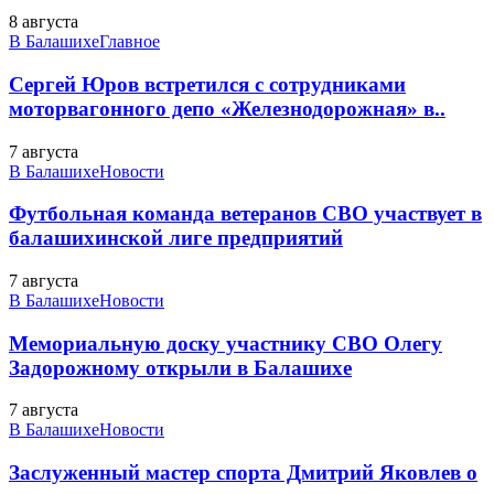
8 августа
В Балашихе
Главное
Сергей Юров встретился с сотрудниками
моторвагонного депо «Железнодорожная» в..
7 августа
В Балашихе
Новости
Футбольная команда ветеранов СВО участвует в
балашихинской лиге предприятий
7 августа
В Балашихе
Новости
Мемориальную доску участнику СВО Олегу
Задорожному открыли в Балашихе
7 августа
В Балашихе
Новости
Заслуженный мастер спорта Дмитрий Яковлев о