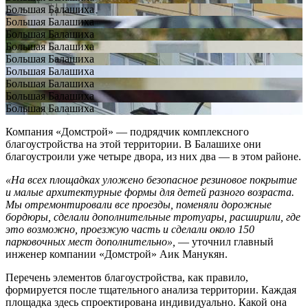
Большая Балашиха
Большая Балашиха
Большая Балашиха
Большая Балашиха
Большая Балашиха
Большая Балашиха
Большая Балашиха
Большая Балашиха
Большая Балашиха
Компания «Домстрой» — подрядчик комплексного
благоустройства на этой территории. В Балашихе они
благоустроили уже четыре двора, из них два — в этом районе.
«На всех площадках уложено безопасное резиновое покрытие
и малые архитектурные формы для детей разного возраста.
Мы отремонтировали все проезды, поменяли дорожные
бордюры, сделали дополнительные тротуары, расширили, где
это возможно, проезжую часть и сделали около 150
парковочных мест дополнительно»,
— уточнил главный
инженер компании «Домстрой» Аик Манукян.
Перечень элементов благоустройства, как правило,
формируется после тщательного анализа территории. Каждая
площадка здесь спроектирована индивидуально. Какой она