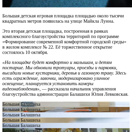
Большая детская игровая площадка площадью около тысячи
квадратных метров появилась на улице Майкла Лунна.
Это вторая детская площадка, построенная в рамках
комплексного благоустройства территорий по программе
«Формирование современной комфортной городской среды»
в жилом комплексе № 22. Её торжественное открытие
состоялось 10 октября.
«На площадке будет комфортно и малышам, и детям
постарше. Мы обновили тротуары, проезды и парковки,
высадили новые кустарники, деревья и газонную траву. Здесь
есть ограждение, лавочки, модернизировано уличное
освещение, планируется установить камеры
видеонаблюдения»,
— рассказала начальник управления
благоустройства администрации Балашихи Юлия Левковская.
Большая Балашиха
Большая Балашиха
Большая Балашиха
Большая Балашиха
Большая Балашиха
Большая Балашиха