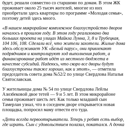
будет, решали совместно со старшими по домам. В этом ЖК
проживает около 25 тысяч жителей, многие из них
приобретали здесь квартиры по программе «Молодая семья»,
поэтому детей здесь много.
«В нашем микрорайоне комплексное благоустройство дворов
началось в прошлом году. В этом году реализовано два
больших проекта на улицах Майкла Лунна, 3, 8 и Трубецкая,
104 106, 108. Сделали всё, что жители захотели. Жилые дома
здесь обслуживает УК «Белый парус», они привлекают
подрядчиков и контролируют ход выполнения работ, а
финансирование работ идёт из местного бюджета в
качестве субсидий. Надеюсь, что скоро все дворы будут
благоустроены также хорошо, как и этот»,
— отметила
председатель совета дома №52/2 по улице Свердлова Наталья
Святославская.
У жительницы дома № 54 по улице Свердлова Лейлы
Азизбековой двое тетей — 9 и 5 лет. В этом микрорайоне
семья проживает шесть лет. Как только младший сын
Тамерлан узнал, что в соседнем дворе открывается новая
площадка, попросил маму отвести его туда.
«Дети всегда первооткрыватели. Теперь у ребят есть выбор,
где играть. Сын с удовольствием полазил, покатался. А дочка