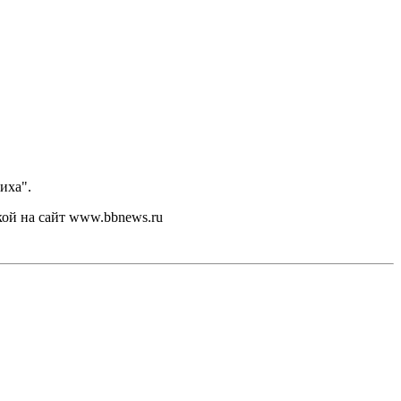
иха".
кой на сайт www.bbnews.ru