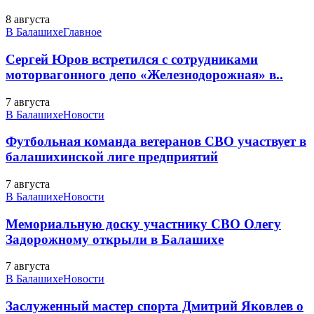
8 августа
В Балашихе
Главное
Сергей Юров встретился с сотрудниками
моторвагонного депо «Железнодорожная» в..
7 августа
В Балашихе
Новости
Футбольная команда ветеранов СВО участвует в
балашихинской лиге предприятий
7 августа
В Балашихе
Новости
Мемориальную доску участнику СВО Олегу
Задорожному открыли в Балашихе
7 августа
В Балашихе
Новости
Заслуженный мастер спорта Дмитрий Яковлев о