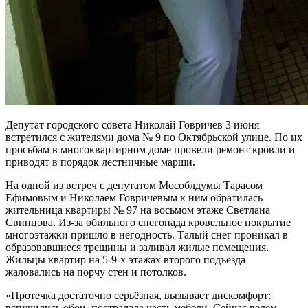
Депутат городского совета Николай Говричев 3 июня
встретился с жителями дома № 9 по Октябрьской улице. По их
просьбам в многоквартирном доме провели ремонт кровли и
приводят в порядок лестничные марши.
На одной из встреч с депутатом Мособлдумы Тарасом
Ефимовым и Николаем Говричевым к ним обратилась
жительница квартиры № 97 на восьмом этаже Светлана
Свинцова. Из-за обильного снегопада кровельное покрытие
многоэтажки пришло в негодность. Талый снег проникал в
образовавшиеся трещины и заливал жилые помещения.
Жильцы квартир на 5-9-х этажах второго подъезда
жаловались на порчу стен и потолков.
«Протечка достаточно серьёзная, вызывает дискомфорт:
вспучились обои, пострадала часть мебели. Сейчас ведём