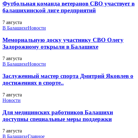
Футбольная команда ветеранов СВО участвует в
балашихинской лиге предприятий
7 августа
В Балашихе
Новости
Мемориальную доску участнику СВО Олегу
Задорожному открыли в Балашихе
7 августа
В Балашихе
Новости
Заслуженный мастер спорта Дмитрий Яковлев о
достижениях в спорте..
7 августа
Новости
Для медицинских работников Балашихи
доступны специальные меры поддержки
7 августа
В Балашихе
Главное