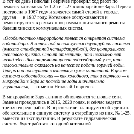
В тот же день Николай Говричев проверил ход работ по
ремонту котельных № 1-25 и 1-27 в микрорайоне Заря. Первая
построена в 1967 году и является самой старой в городе,
другая — в 1987 году. Котельные обслуживаются и
ремонтируются в рамках программы капитального ремонта
балашихинских коммунальных систем.
«Особенностью микрорайона является открытая система
водоразбора. В котельной используется двухтрубная система
(вместо стандартной четырёхтрубной), без центрального
теплового пункта. Стоит отметить, что несколько лет
назад здесь был отремонтирован водозаборный узел, что
положительно сказалось на качестве подачи горячей воды.
Теперь она поступает в котельную уже очищенной. В целом
система водоснабжения — как холодного, так и горячего — в
микрорайоне Заря за последние годы значительно
улучшилась»
, — отметил Николай Говричев.
В микрорайоне Заря активно обновляются тепловые сети.
Замены проводились в 2015, 2020 годах, и сейчас ведётся
третья очередь работ. В перспективе планируется объединить
обе котельные в единую систему, а старейшую из них, № 1-25,
вывести из эксплуатации. В результате гидравлическая
система будет работать от одной котельной.