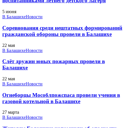
воспитанниками летнего детского лагеря
5 июня
В Балашихе
Новости
Соревнования среди нештатных формирований
гражданской обороны провели в Балашихе
22 мая
В Балашихе
Новости
Слёт дружин юных пожарных провели в
Балашихе
22 мая
В Балашихе
Новости
Огнеборцы Мособлпожспаса провели учения в
газовой котельной в Балашихе
27 марта
В Балашихе
Новости