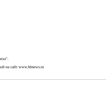
иха".
кой на сайт www.bbnews.ru