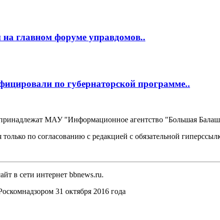
 на главном форуме управдомов..
фицировали по губернаторской программе..
, принадлежат МАУ "Информационное агентство "Большая Балаш
 только по согласованию с редакцией с обязательной гиперссыл
йт в сети интернет bbnews.ru.
оскомнадзором 31 октября 2016 года