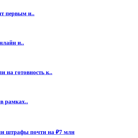
т первым и..
нлайн и..
 на готовность к..
в рамках..
и штрафы почти на ₽7 млн