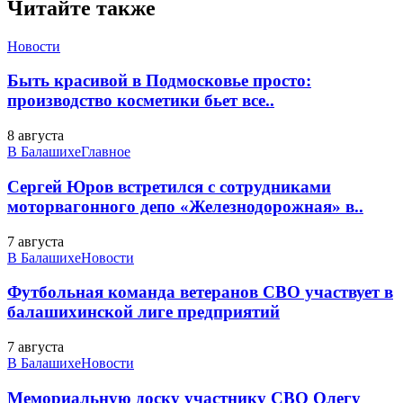
Читайте также
Новости
Быть красивой в Подмосковье просто:
производство косметики бьет все..
8 августа
В Балашихе
Главное
Сергей Юров встретился с сотрудниками
моторвагонного депо «Железнодорожная» в..
7 августа
В Балашихе
Новости
Футбольная команда ветеранов СВО участвует в
балашихинской лиге предприятий
7 августа
В Балашихе
Новости
Мемориальную доску участнику СВО Олегу