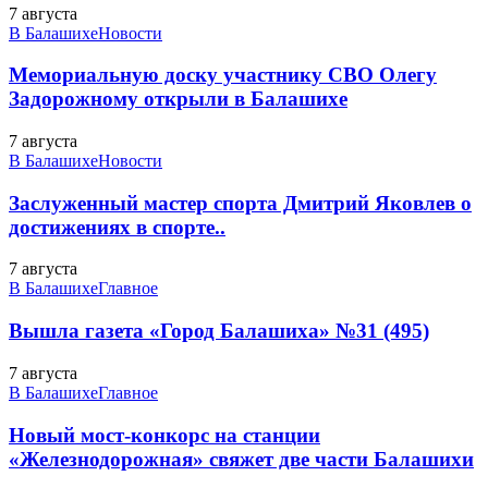
7 августа
В Балашихе
Новости
Мемориальную доску участнику СВО Олегу
Задорожному открыли в Балашихе
7 августа
В Балашихе
Новости
Заслуженный мастер спорта Дмитрий Яковлев о
достижениях в спорте..
7 августа
В Балашихе
Главное
Вышла газета «Город Балашиха» №31 (495)
7 августа
В Балашихе
Главное
Новый мост-конкорс на станции
«Железнодорожная» свяжет две части Балашихи