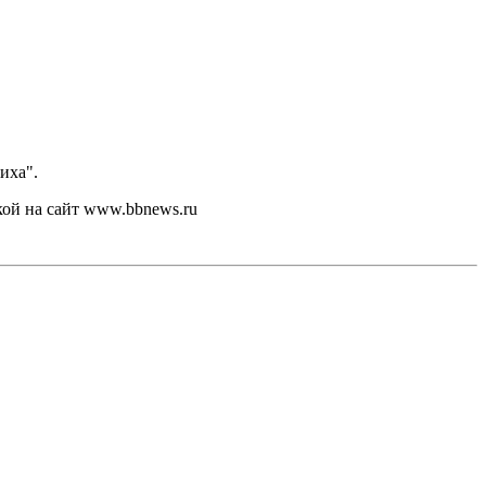
иха".
кой на сайт www.bbnews.ru