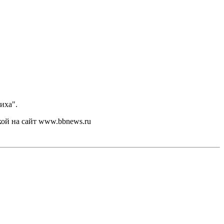
иха".
кой на сайт www.bbnews.ru