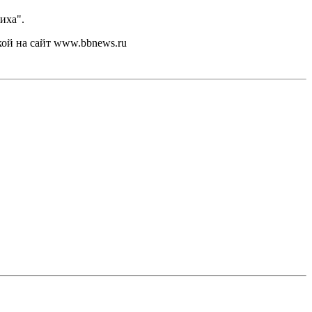
иха".
кой на сайт www.bbnews.ru