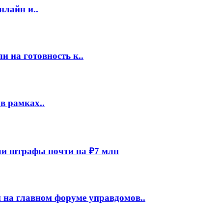
нлайн и..
 на готовность к..
в рамках..
и штрафы почти на ₽7 млн
 на главном форуме управдомов..