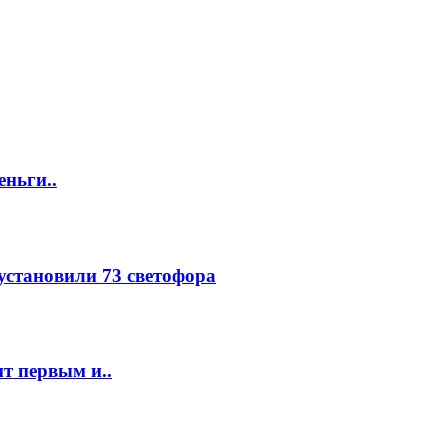
еньги..
 установили 73 светофора
т первым и..