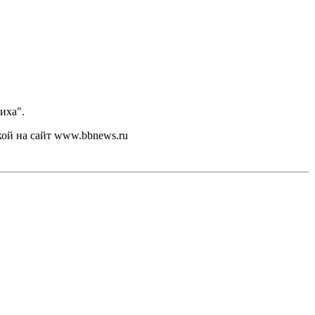
иха".
кой на сайт www.bbnews.ru