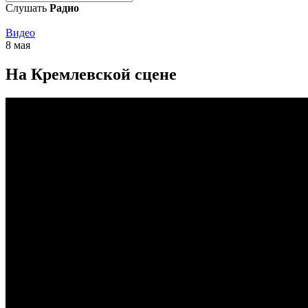
Слушать
Радио
Видео
8 мая
На Кремлевской сцене