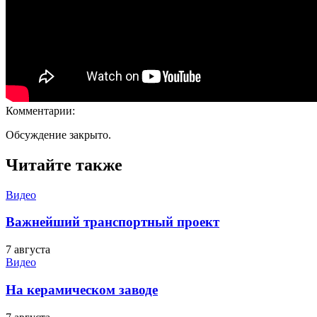
Комментарии:
Обсуждение закрыто.
Читайте также
Видео
Важнейший транспортный проект
7 августа
Видео
На керамическом заводе