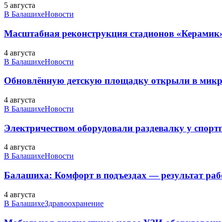
5 августа
В Балашихе
Новости
Масштабная реконструкция стадионов «Керамик»
4 августа
В Балашихе
Новости
Обновлённую детскую площадку открыли в микро
4 августа
В Балашихе
Новости
Электричеством оборудовали раздевалку у спорт
4 августа
В Балашихе
Новости
Балашиха: Комфорт в подъездах — результат 
4 августа
В Балашихе
Здравоохранение