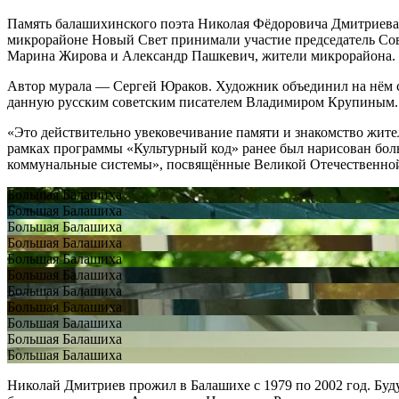
Память балашихинского поэта Николая Фёдоровича Дмитриева у
микрорайоне Новый Свет принимали участие председатель Сов
Марина Жирова и Александр Пашкевич, жители микрорайона.
Автор мурала — Сергей Юраков. Художник объединил на нём са
данную русским советским писателем Владимиром Крупиным. Э
«Это действительно увековечивание памяти и знакомство жите
рамках программы «Культурный код» ранее был нарисован боль
коммунальные системы», посвящённые Великой Отечественной
Большая Балашиха
Большая Балашиха
Большая Балашиха
Большая Балашиха
Большая Балашиха
Большая Балашиха
Большая Балашиха
Большая Балашиха
Большая Балашиха
Большая Балашиха
Большая Балашиха
Николай Дмитриев прожил в Балашихе с 1979 по 2002 год. Буд