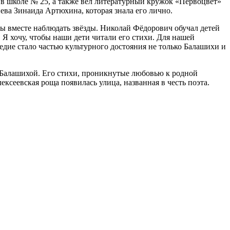
 в школе № 25, а также вёл литературный кружок «Первоцвет»
ева Зинаида Артюхина, которая знала его лично.
бы вместе наблюдать звёзды. Николай Фёдорович обучал детей
. Я хочу, чтобы наши дети читали его стихи. Для нашей
едие стало частью культурного достояния не только Балашихи и
с Балашихой. Его стихи, проникнутые любовью к родной
ксеевская роща появилась улица, названная в честь поэта.