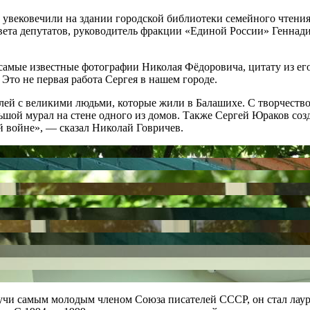
вековечили на здании городской библиотеки семейного чтения,
ета депутатов, руководитель фракции «Единой России» Геннади
мые известные фотографии Николая Фёдоровича, цитату из его с
то не первая работа Сергея в нашем городе.
лей с великими людьми, которые жили в Балашихе. С творчество
шой мурал на стене одного из домов. Также Сергей Юраков соз
 войне», — сказал Николай Говричев.
учи самым молодым членом Союза писателей СССР, он стал лаур