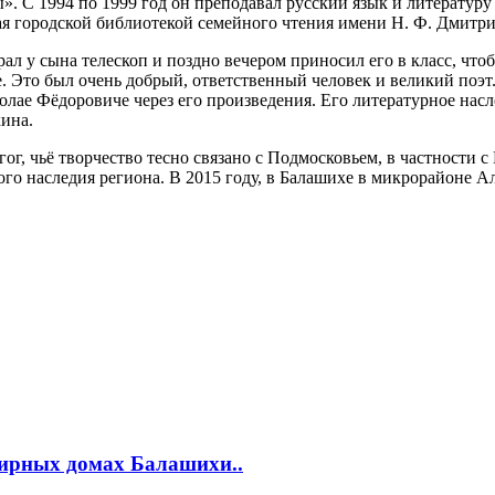
. С 1994 по 1999 год он преподавал русский язык и литературу
ая городской библиотекой семейного чтения имени Н. Ф. Дмитри
ал у сына телескоп и поздно вечером приносил его в класс, что
е. Это был очень добрый, ответственный человек и великий поэт
лае Фёдоровиче через его произведения. Его литературное насл
ина.
г, чьё творчество тесно связано с Подмосковьем, в частности 
о наследия региона. В 2015 году, в Балашихе в микрорайоне Але
тирных домах Балашихи..