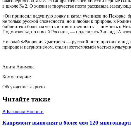
благоверного князя Александра Невского «России верные сыны»
в школе № 2. О жизни и творчестве поэта рассказала заведующ
«Он приносил надувную лодку и катал учеников по Пехорке, бр
не только русской словесности, но и любви к природе, к Родин
библиотеки большая честь и ответственность — помнить о Нико
Подмосковья, но и всей России», — поделилась Зинаида Артюх
Николай Фёдорович Дмитриев — русский поэт, прозаик и педаго
природе и патриотизмом, стали неотъемлемой частью культурног
Анита Алимова
Комментарии:
Обсуждение закрыто.
Читайте также
В Балашихе
Новости
Капремонт выполнят в более чем 120 многоквар