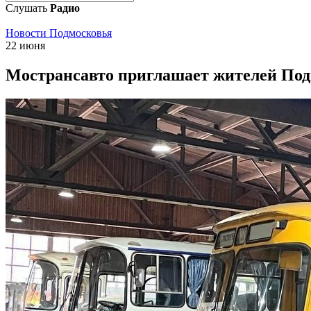
Слушать
Радио
Новости Подмосковья
22 июня
Мострансавто приглашает жителей Под