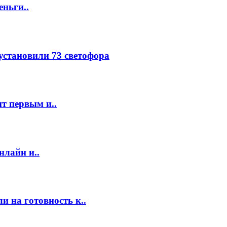
еньги..
 установили 73 светофора
т первым и..
нлайн и..
 на готовность к..