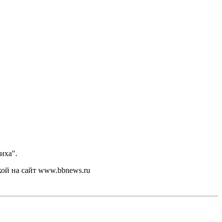
иха".
кой на сайт www.bbnews.ru