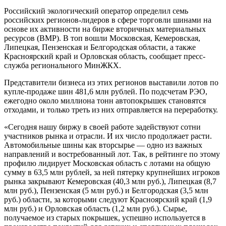
Российский экологический оператор определил семь
российских регионов-лидеров в сфере торговли шинами на
основе их активности на бирже вторичных материальных
ресурсов (ВМР). В топ вошли Московская, Кемеровская,
Липецкая, Пензенская и Белгородская области, а также
Красноярский край и Орловская область, сообщает пресс-
служба регионального МинЖКХ.
Представители бизнеса из этих регионов выставили лотов по
купле-продаже шин 481,6 млн рублей. По подсчетам РЭО,
ежегодно около миллиона тонн автопокрышек становятся
отходами, и только треть из них отправляется на переработку.
«Сегодня нашу биржу в своей работе задействуют сотни
участников рынка и отрасли. И их число продолжает расти.
Автомобильные шины как вторсырье — одно из важных
направлений и востребованный лот. Так, в рейтинге по этому
профилю лидирует Московская область с лотами на общую
сумму в 63,5 млн рублей, за ней пятерку крупнейших игроков
рынка закрывают Кемеровская (40,3 млн руб.), Липецкая (8,7
млн руб.), Пензенская (5 млн руб.) и Белгородская (3,5 млн
руб.) области, за которыми следуют Красноярский край (1,9
млн руб.) и Орловская область (1,2 млн руб.). Сырье,
получаемое из старых покрышек, успешно используется в