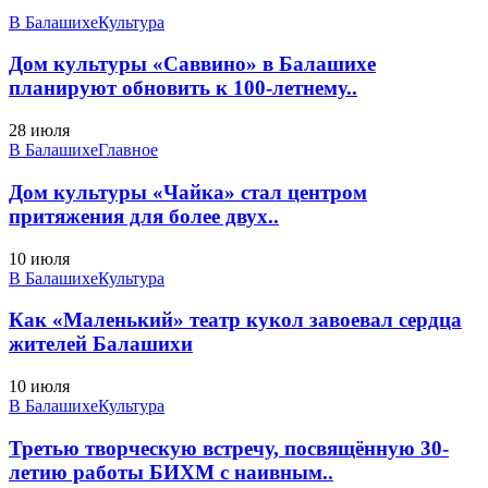
В Балашихе
Культура
Дом культуры «Саввино» в Балашихе
планируют обновить к 100-летнему..
28 июля
В Балашихе
Главное
Дом культуры «Чайка» стал центром
притяжения для более двух..
10 июля
В Балашихе
Культура
Как «Маленький» театр кукол завоевал сердца
жителей Балашихи
10 июля
В Балашихе
Культура
Третью творческую встречу, посвящённую 30-
летию работы БИХМ с наивным..