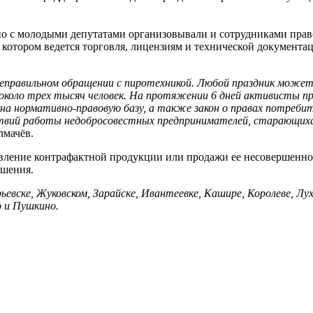
тно с молодыми депутатами организовывали и сотрудниками пра
 котором ведется торговля, лицензиям и технической документа
правильном обращении с пиротехникой. Любой праздник может о
 около трех тысяч человек. На протяжении 6 дней активисты п
 нормативно-правовую базу, а также закон о правах потребите
дствий работы недобросовестных предпринимателей, старающих
лмачёв.
вление контрафактной продукции или продажи ее несовершеннол
ушения.
евске, Жуковском, Зарайске, Ивантеевке, Кашире, Королеве, Лух
о и Пушкино.