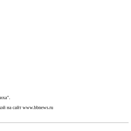
иха".
кой на сайт www.bbnews.ru