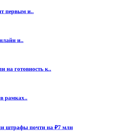
т первым и..
нлайн и..
 на готовность к..
в рамках..
и штрафы почти на ₽7 млн