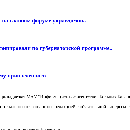
 на главном форуме управдомов..
фицировали по губернаторской программе..
му привлеченного..
, принадлежат МАУ "Информационное агентство "Большая Балаш
 только по согласованию с редакцией с обязательной гиперссыл
йт в сети интернет bbnews.ru.