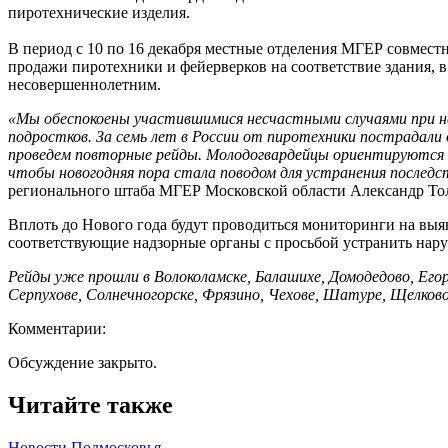
пиротехнические изделия.
В период с 10 по 16 декабря местные отделения МГЕР совмес
продажи пиротехники и фейерверков на соответствие здания, в
несовершеннолетним.
«Мы обеспокоены участившимися несчастными случаями при не
подростков. За семь лет в России от пиротехники пострадали
проведем повторные рейды. Молодогвардейцы ориентируются на
чтобы новогодняя пора стала поводом для устранения после
регионального штаба МГЕР Московской области Александр То
Вплоть до Нового года будут проводиться мониторинги на выя
соответствующие надзорные органы с просьбой устранить нар
Рейды уже прошли в Волоколамске, Балашихе, Домодедово, Егорь
Серпухове, Солнечногорске, Фрязино, Чехове, Шатуре, Щелков
Комментарии:
Обсуждение закрыто.
Читайте также
Новости Подмосковья