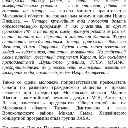
поддержал просьбу ребят, и сейчас мы живем в
комфортабельных условиях — у нас столовая, ребята не
готовят на костре,
— сказала министр правительства
Московской области по социальным коммуникациям Ирина
Плещева.
— Четыре крупнейших вуза помогают делать
образовательную программу. У нас участники из других
субъектов РФ, а на вторую смену приедут ребята из разных
стран, начиная от Германии и заканчивая Китаем. Форум
становится международным. Завтра приезжает Вячеслав
Фетисов, Никас Сафронов, будет очень много известных
людей — художников, артистов, музыкантов. На следующей
смене приедет известный спортсмен Карелин. Мы ожидаем
преподавателей Щукинского училища, РГСУ, МГИМО,
предпринимателей из университета «Синергия», известных
экспертов моды, писателей, ждем Игоря Акинфеева».
Также со сцены молодежь поприветствовали председатель
Совета по развитию гражданского общества и правам
человека при губернаторе Московской области Марина
Юденич, олимпийский чемпион, депутат МОД Александр
Легков, заместитель председателя Общественной палаты
Московской области Татьяна Дмитриевна и глава
Волоколамского района Михаил Сылка. Хедлайнером
концертной программы стала группа RASA.
По словам Ирины Плещевой, творческие образовательные