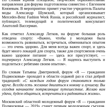
направления для форума подготовлены совместно с Евгением
Князевым. В мероприятии примет участие учредитель Палаты
моды Александр Шумский, который организовывает
Mercedes-Benz Fashion Week Russia, и российский журналист,
публицист, телеведущий и политический консультант
Анатолий Вассерман.
Как отметил Александр Легков, на форуме большая роль
отведена спорту: «Важно, чтобы у молодежи была
возможность развиваться, встречаться, обмениваться опытом
— это очень здорово. Для меня всегда важен спорт, и здесь
будет много локаций для спорта, также для спортсменов очень
важно здоровое питание — здесь все присутствует, —
подчеркнул Александр Легков. — Я надеюсь выступить и
поделиться с ребятами своим опытом».
По словам Татьяны Дмитриевой, форум «Я — гражданин
Подмосковья» проходит в области седьмой раз и стал доброй
традицией:
«С каждым годом форум становится только
круче. Всегда есть желание двигаться к новому и лучшему. Вы
сегодня начинаете потрясающие путешествие. Желаю вам
удачи, будем общаться, встречаться и радоваться жизни».
Московский областной молодежный форум «Я — гражданин
Подмосковья — 2019» станет первым молодежным съездом,