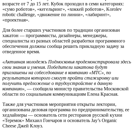
возрасте от 7 до 15 лет. Кубок проходил в семи категориях:
«сумо роботов», «кегельринг», «хоккей роботов», Korolev
robotic challenge, «движение по линии», «лабиринт»,
«проектная».
Для более старших участников по традиции организован
хакатон — программисты, дизайнеры, менеджеры,
специалисты из разных областей разработки программного
обеспечения должны сообща решить прикладную задачу за
отведенное время.
«Активная молодежь Подмосковья продемонстрировала здесь
свои знания и умения. Победители хакатона будут
приглашены на собеседование в компанию «МТС», по
результатам которого смогут пройти стажировку или
получить предложение о трудоустройстве в данную
компанию»,
— сообщила министр правительства Московской
области по социальным коммуникациям Елена Красная.
Также для участников мероприятия открыты лектории,
организована деловая программа по предпринимательству, ее
хедлайнеры — основатель сети ресторанов русской кухни
«Теремок» Михаил Гончаров и основатель Jay’s Organic
Cheese Джей Клоуз.