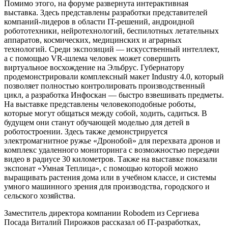
Помимо этого, на форуме развернута интерактивная
выставка. Здесь представлены разработки представителей
компаний-лидеров в области IT-решений, андроидной
робототехники, нейротехнологий, беспилотных летательных
аппаратов, космических, медицинских и аграрных
технологий. Среди экспозиций — искусственный интеллект,
а с помощью VR-шлема человек может совершить
виртуальное восхождение на Эльбрус. Губернатору
продемонстрировали комплексный макет Industry 4.0, который
позволяет полностью контролировать производственный
цикл, а разработка Инфоскан — быстро взвешивать предметы.
На выставке представлены человекоподобные роботы,
которые могут общаться между собой, ходить, садиться. В
будущем они станут обучающей моделью для детей в
роботостроении. Здесь также демонстрируется
электромагнитное ружье «Дронобой» для перехвата дронов и
комплекс удаленного мониторинга с возможностью передачи
видео в радиусе 30 километров. Также на выставке показали
экспонат «Умная Теплица», с помощью которой можно
выращивать растения дома или в учебном классе, и системы
умного машинного зрения для производства, городского и
сельского хозяйства.
Заместитель директора компании Robodem из Сергиева
Посада Виталий Пирожков рассказал об IT-разработках,