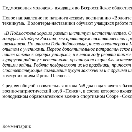
Подмосковная молодежь, входящая во Всероссийское обществе
Новое направление по патриотическому воспитанию «Волонте
техникума. Волонтеры-наставники обучают учащихся работе п
«В Подмосковье хорошо развит институт наставничества. Об
конкурса «Лидеры России», мы практикуем наставничество сре
школьников. По итогам Года добровольца, число волонтеров в М
опытом с учениками. Первое дополнительное патриотическое н
нашел отклик в сердцах учащихся, и в этом году ребята также
курируют работу с ветеранами, организуют акции для жител
детьми войны. Ребята поздравляют их на праздники, принося
Соответствующие соглашения будут заключены и с другими ш
коммуникациям Ирина Плещева.
Средняя общеобразовательная школа №8 два года является баз
военно-патриотический клуб «Поиск», в состав которого вход
молодежном образовательном военно-спортивном Сборе «Сою
Комментарии: