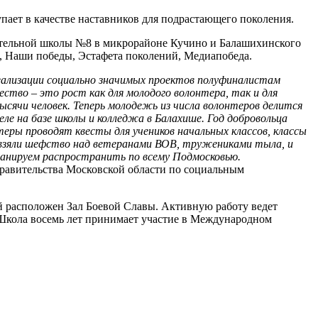
ает в качестве наставников для подрастающего поколения.
ательной школы №8 в микрорайоне Кучино и Балашихинского
, Наши победы, Эстафета поколений, Медиапобеда.
ализации социально значимых проектов полуфиналистам
тво – это рост как для молодого волонтера, так и для
тысячи человек. Теперь молодежь из числа волонтеров делится
е на базе школы и колледжа в Балахише. Год добровольца
еры проводят квесты для учеников начальных классов, классы
 взяли шефство над ветеранами ВОВ, тружениками тыла, и
ланируем распространить по всему Подмосковью.
равительства Московской области по социальным
й расположен Зал Боевой Славы. Активную работу ведет
. Школа восемь лет принимает участие в Международном