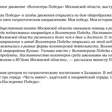
нное движение «Волонтеры Победы» Московской области, выступ
ры Победы» и штабы движения открылись на базе общеобразов
о пяти патриотическим направлениям: Моя победа, Моя история
щественная палата Московской области оказывала помощь в ре
ди подмосковных юнармейцев и Волонтеров Победы. Наставничес
осковской области увеличилось более чем в двое и достигло 31 
аправление и штаб Волонтеров Победы открылись на этой недел
 включились в разные формы волонтерской деятельности. Волонт
ей микрорайона Кучино. Ученики вместе с Волонтерами Победы
т продукты. Наставничество волонтеров среди школьников мы п
колами и ВУЗами Московской области»,
— рассказала министр П
овым центром по патриотическому воспитанию в Балашихе. В не
ят три отряда: «Честь имею!», кадетский и юнармейский отряды
з-Наследники Победы».