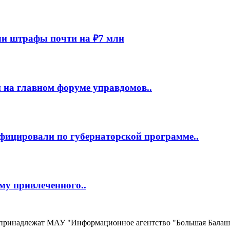
и штрафы почти на ₽7 млн
 на главном форуме управдомов..
фицировали по губернаторской программе..
му привлеченного..
, принадлежат МАУ "Информационное агентство "Большая Балаш