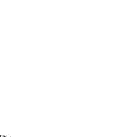
иха".