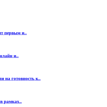
т первым и..
нлайн и..
 на готовность к..
в рамках..