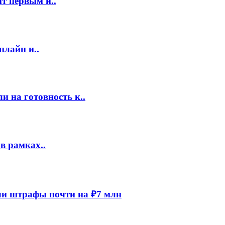
т первым и..
нлайн и..
 на готовность к..
в рамках..
и штрафы почти на ₽7 млн