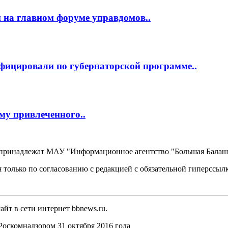
 на главном форуме управдомов..
фицировали по губернаторской программе..
му привлеченного..
, принадлежат МАУ "Информационное агентство "Большая Балаш
 только по согласованию с редакцией с обязательной гиперссыл
йт в сети интернет bbnews.ru.
оскомнадзором 31 октября 2016 года