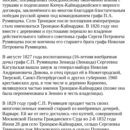
турками и подписанию Кючук-Кайнарджийского мирного
договора, заключённого во многом благодаря блистательным
победам русской армии под командованием графа П.А.
Румянцева. Село Троицкое после посещения императрицы
стало именоваться Троицкое-Кайнарджи. В 1826 году оно
вместе с деревнями и пустошами перешло во владение
действительного тайного советника графа Сергея Петровича
Румянцева после кончины его старшего брата графа Николая
Петровича Румянцева.
В августе 1827 года воспитанница (16-летняя внебрачная
дочь) графа С.П. Румянцева Зенаида (Зинаида) Сергеевна
Кагульская вышла замуж за генерал-майора Николая
Андриановича Дивова, и отец продал ей в Нижегородской,
Тверской, Санкт-Петербургской и других губерниях 1960
крестьянских душ, в том числе и деревню Корнеево,
являвшуюся частью имения Троицкое-Кайнарджи (позже она
была переименована в Зенино в честь владелицы).
В 1829 году граф С.П. Румянцев продает часть своих
многочисленных имений старшей из внебрачных дочерей,
Варваре. Ей же от него достались «по купчей, совершенной
Московской Палаты Гражданского Суда во 2-й 1832 года
Июня 28 дня село Троицкое-Кайнарджи, сельцо Сергиевка
Темниково тож Московского уезда и сельцо Пуршево