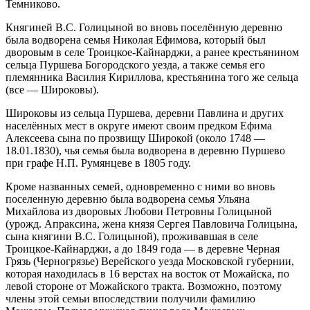
Темниково.
Княгиней В.С. Голицыной во вновь поселённую деревню
была водворена семья Николая Ефимова, который был
дворовым в селе Троицкое-Кайнарджи, а ранее крестьянином
сельца Пуршева
Богородского уезда, а также семья его
племянника Василия Кириллова, крестьянина того же сельца
(все — Широковы).
Широковы из сельца Пуршева, деревни Павлина и других
населённых мест в округе имеют своим предком Ефима
Алексеева сына по прозвищу Широкой (около 1748 —
18.01.1830), чья семья была водворена в деревню Пуршево
при графе Н.П. Румянцеве в 1805 году.
Кроме названных семей, одновременно с ними во вновь
поселенную деревню была водворена семья Ульяна
Михайлова из дворовых Любови Петровны Голицыной
(урожд. Апраксина, жена князя Сергея Павловича Голицына,
сына княгини В.С. Голицыной), проживавшая в селе
Троицкое-Кайнарджи, а до 1849 года — в деревне Черная
Грязь (Черногрязье) Верейского уезда Московской губернии,
которая находилась в 16 верстах на восток от Можайска, по
левой стороне от Можайского тракта. Возможно, поэтому
члены этой семьи впоследствии получили фамилию