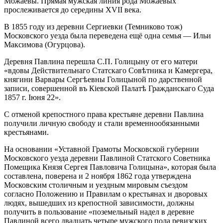
Можаевы. Прямая мужская линия рода Можаевых
прослеживается до середины XVII века.
В 1855 году
из деревни Сергиевки (Темниково тож)
Московского уезда была переведена ещё одна семья — Ильи
Максимова (Огурцова).
Деревня Павлина перешла С.П. Голицыну от его матери
«вдовы Действительнаго Статскаго Совѣтника и Камергера,
княгини Варвары Сергѣевны Голицыной по дарственной
записи, совершенной въ Кiевской Палатѣ Гражданскаго Суда
1857 г. Iюня 22».
С отменой крепостного права крестьяне деревни Павлина
получили личную свободу и стали временнообязанными
крестьянами.
На основании «Уставной Грамоты Московской губернии
Московского уезда деревни Павлиной Статского Советника
Помещика Князя Сергея Павловича Голицына», которая была
составлена, поверена и 2 ноября 1862 года утверждена
Московским столичным и уездным мировым съездом
согласно Положению и Правилам о крестьянах и дворовых
людях, вышедших из крепостной зависимости, должны
получить в пользование «поземельный надел в деревне
Павлиной всего двадцать четыре мужского пола ревизских