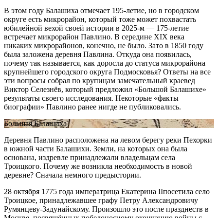
В этом году Балашиха отмечает 195-летие, но в городском
округе есть микрорайон, который тоже может похвастать
юбилейной вехой своей истории в 2025-м — 175-летие
встречает микрорайон Павлино. В середине
XIX
века
никаких микрорайонов, конечно, не было. Зато в 1850 году
была заложена деревня Павлина. Откуда она появилась,
почему так называется, как доросла до статуса микрорайона
крупнейшего городского округа Подмосковья? Ответы на все
эти вопросы собрал по крупицам замечательный краевед
Виктор Селезнёв, который предложил «Большой Балашихе»
результаты своего исследования. Некоторые «факты
биографии» Павлино ранее нигде не публиковались.
Большая Балашиха
Деревня Павлино расположена на левом берегу реки Пехорки
в южной части Балашихи. Земли, на которых она была
основана, издревле принадлежали владельцам села
Троицкого. Почему же возникла необходимость в новой
деревне? Сначала немного предыстории.
28 октября 1775 года императрица Екатерина
II
посетила село
Троицкое, принадлежавшее графу Петру Александровичу
Румянцеву-Задунайскому. Произошло это после празднеств в
Москве, посвящённых победоносному окончанию войны с