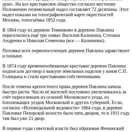
душ». На все крестьянское общество согласно местному
Положению поземельный надел составляет 72 десятины. Этот
надел показан на топографической карте окрестностей
Москвы, топосъёмка 1852 года.
В 1864 году из деревни Темниково в деревню Павлина
переселились ещё три семьи: Василия Калинина, Степана
Андреева и Николая Семенова (все
—
Калинины).
Потомки всех первопоселенцев деревни Павлина здравствуют
и поныне.
В 1874 году временнообязанные крестьяне деревни Павлина
подписали договор о выкупе земельных наделов у князя С.П.
Голицына и стали крестьянами-собственниками.
После отмены крепостного права деревня Павлина начала
быстро расти. Число её жителей постоянно увеличивалось за
счёт переселенцев из селений Московского уезда, из
близлежащих уездов Московской и других губерний. Если,
согласно «Исповедальной ведомости» 1864 года, в деревне
Павловке Пехорской волости было пять дворов, то в 1911 году
там был уже 21 двор.
В первые годы советской власти был образован Фенинский