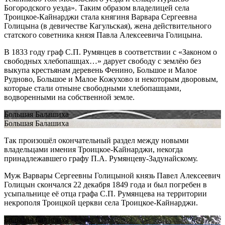
Богородского уезда». Таким образом владелицей села
Троицкое-Кайнарджи стала княгиня Варвара Сергеевна
Голицына (в девичестве Кагульская), жена действительного
статского советника князя Павла Алексеевича Голицына.
В 1833 году граф С.П. Румянцев в соответствии с «Законом о
свободных хлебопашцах…» дарует свободу с землёю без
выкупа крестьянам деревень Фенино, Большое и Малое
Рудново, Большое и Малое Кожухово и некоторым дворовым,
которые стали отныне свободными хлебопашцами,
водворенными на собственной земле.
Большая Балашиха
Большая Балашиха
Так произошёл окончательный раздел между новыми
владельцами имения Троицкое-Кайнарджи, некогда
принадлежавшего графу П.А. Румянцеву-Задунайскому.
Муж Варвары Сергеевны Голицыной князь Павел Алексеевич
Голицын скончался 22 декабря 1849 года и был погребен в
усыпальнице её отца графа С.П. Румянцева на территории
некрополя Троицкой церкви села Троицкое-Кайнарджи.
Большая Балашиха