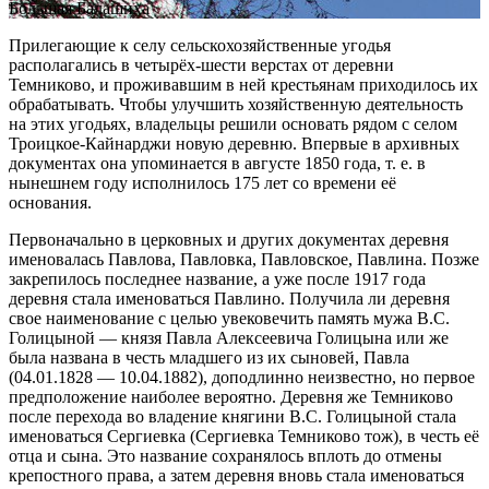
Большая Балашиха
Прилегающие к селу сельскохозяйственные угодья
располагались в четырёх-шести верстах от деревни
Темниково, и проживавшим в ней крестьянам приходилось их
обрабатывать. Чтобы улучшить хозяйственную деятельность
на этих угодьях, владельцы решили основать рядом с селом
Троицкое-Кайнарджи новую деревню. Впервые в архивных
документах она упоминается в августе 1850 года, т. е. в
нынешнем году исполнилось 175 лет со времени её
основания.
Первоначально в церковных и других документах деревня
именовалась Павлова, Павловка, Павловское, Павлина. Позже
закрепилось последнее название, а уже после 1917 года
деревня стала именоваться Павлино. Получила ли деревня
свое наименование с целью увековечить память мужа В.С.
Голицыной — князя Павла Алексеевича Голицына или же
была названа в честь младшего из их сыновей, Павла
(04.01.1828 — 10.04.1882), доподлинно неизвестно, но первое
предположение наиболее вероятно. Деревня же Темниково
после перехода во владение княгини В.С. Голицыной стала
именоваться Сергиевка (Сергиевка Темниково тож), в честь её
отца и сына. Это название сохранялось вплоть до отмены
крепостного права, а затем деревня вновь стала именоваться