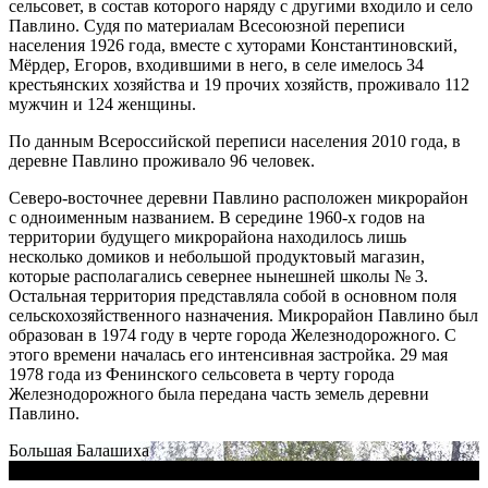
сельсовет, в состав которого наряду с другими входило и село
Павлино. Судя по материалам Всесоюзной переписи
населения 1926 года, вместе с хуторами Константиновский,
Мёрдер, Егоров, входившими в него, в селе имелось 34
крестьянских хозяйства и 19 прочих хозяйств, проживало 112
мужчин и 124 женщины.
По данным Всероссийской переписи населения 2010 года, в
деревне Павлино проживало 96 человек.
Северо-восточнее деревни Павлино расположен микрорайон
с одноименным названием. В середине 1960-х годов на
территории будущего микрорайона находилось лишь
несколько домиков и небольшой продуктовый магазин,
которые располагались севернее нынешней школы № 3.
Остальная территория представляла собой в основном поля
сельскохозяйственного назначения. Микрорайон Павлино был
образован в 1974 году в черте города Железнодорожного. С
этого времени началась его интенсивная застройка. 29 мая
1978 года из Фенинского сельсовета в черту города
Железнодорожного была передана часть земель деревни
Павлино.
Большая Балашиха
Большая Балашиха