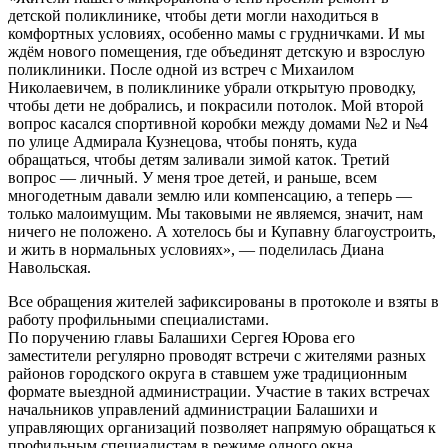
детской поликлинике, чтобы дети могли находиться в
комфортных условиях, особенно мамы с грудничками. И мы
ждём нового помещения, где объединят детскую и взрослую
поликлиники. После одной из встреч с Михаилом
Николаевичем, в поликлинике убрали открытую проводку,
чтобы дети не добрались, и покрасили потолок. Мой второй
вопрос касался спортивной коробки между домами №2 и №4
по улице Адмирала Кузнецова, чтобы понять, куда
обращаться, чтобы детям заливали зимой каток. Третий
вопрос — личный. У меня трое детей, и раньше, всем
многодетным давали землю или компенсацию, а теперь —
только малоимущим. Мы таковыми не являемся, значит, нам
ничего не положено. А хотелось бы и Купавну благоустроить,
и жить в нормальных условиях», — поделилась Диана
Навольская.
Все обращения жителей зафиксированы в протоколе и взяты в
работу профильными специалистами.
По поручению главы Балашихи Сергея Юрова его
заместители регулярно проводят встречи с жителями разных
районов городского округа в ставшем уже традиционным
формате выездной администрации. Участие в таких встречах
начальников управлений администрации Балашихи и
управляющих организаций позволяет напрямую обращаться к
профильным специалистам в режиме одного окна.