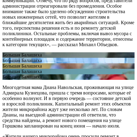
коммуникаций. Отмечу, что по ряду вопросов, представители
администрации отреагировали без промедления. Особое
внимание также было уделено обсуждению строительства
новых инженерных сетей, что позволит жителям в
ближайшие десятилетия жить без аварийных ситуаций. Кроме
того, перспектива решения есть и по ремонту детской
поликлиники. Остальные проблемы, включая вывоз мусора с
контейнерных площадок и содержание территории, отнесены
к категории текущих», — рассказал Михаил Объедков.
Большая Балашиха
Большая Балашиха
Большая Балашиха
Большая Балашиха
Большая Балашиха
Многодетная мама Диана Навольская, проживающая на улице
Адмирала Кузнецова, пришла с тремя вопросами, которые её
особенно волнуют. И в первую очередь — состояние детской
и взрослой поликлиник. Капитальный ремонт этих объектов
жители микрорайона ждут уже несколько лет. По словам
Дианы, на выездной администрации ей ответили, что
средства найдены, а ремонт нового помещения на улице
Горшкова запланирован на конец июня — начало июля.
«Жители нашего микрорайона очень просили ремонт в