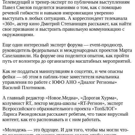
Телеведущий и тренер-эксперт по публичным выступлениям
Павел Смелов поделится знаниями о том, как с помощью
речевой гибкости и навыков импровизации уверенно
выступать в любых ситуациях. А корреспондент телеканала
«360», актер кино Дмитрий Степанищев расскажет, как найти
свое призвание и выстроить правильную коммуникацию с
окружающими.
Еще один интересный эксперт форума — event-продюсер,
руководитель федеральных и международных проектов Марта
Сахелашвили. На форуме она поделится опытом, как пройти
путь от волонтера до организатора масштабных мероприятий.
Как не поддаться манипуляциям в соцсетях, и чем опасны
фейки — об этом в паблик-токе заместителя начальника
управления по работе с ЮФО АНО «Диалог Регионы»
Василий Плотников.
А главный редактор «Новое.Медиа», «Дорогая Хурма»,
колумнист RT, лектор медиа-школы «RT-Регион», эксперт
Всероссийского образовательного проекта «ТопБЛОГ»
Лариса Ржондовская расскажет ребятам, что такое вирусный
контент, как его распознавать и с ним работать.
«Молодежь — это будущее. И для того, чтобы мы могли что-