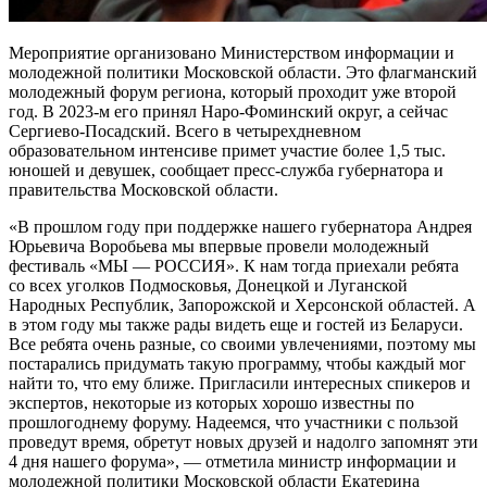
Мероприятие организовано Министерством информации и
молодежной политики Московской области. Это флагманский
молодежный форум региона, который проходит уже второй
год. В 2023-м его принял Наро-Фоминский округ, а сейчас
Сергиево-Посадский. Всего в четырехдневном
образовательном интенсиве примет участие более 1,5 тыс.
юношей и девушек, сообщает пресс-служба губернатора и
правительства Московской области.
«В прошлом году при поддержке нашего губернатора Андрея
Юрьевича Воробьева мы впервые провели молодежный
фестиваль «МЫ — РОССИЯ». К нам тогда приехали ребята
со всех уголков Подмосковья, Донецкой и Луганской
Народных Республик, Запорожской и Херсонской областей. А
в этом году мы также рады видеть еще и гостей из Беларуси.
Все ребята очень разные, со своими увлечениями, поэтому мы
постарались придумать такую программу, чтобы каждый мог
найти то, что ему ближе. Пригласили интересных спикеров и
экспертов, некоторые из которых хорошо известны по
прошлогоднему форуму. Надеемся, что участники с пользой
проведут время, обретут новых друзей и надолго запомнят эти
4 дня нашего форума», — отметила министр информации и
молодежной политики Московской области Екатерина