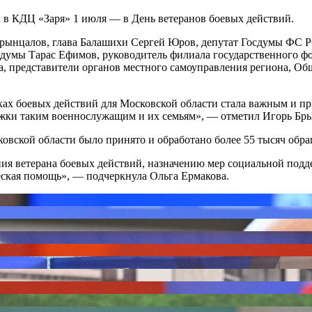
в КДЦ «Заря» 1 июля — в День ветеранов боевых действий.
рынцалов, глава Балашихи Сергей Юров, депутат Госдумы ФС Р
думы Тарас Ефимов, руководитель филиала государственного ф
, представители органов местного самоуправления региона, Об
иках боевых действий для Московской области стала важным и 
ержки таким военнослужащим и их семьям», — отметил Игорь Бр
овской области было принято и обработано более 55 тысяч обр
ния ветерана боевых действий, назначению мер социальной под
еская помощь», — подчеркнула Ольга Ермакова.