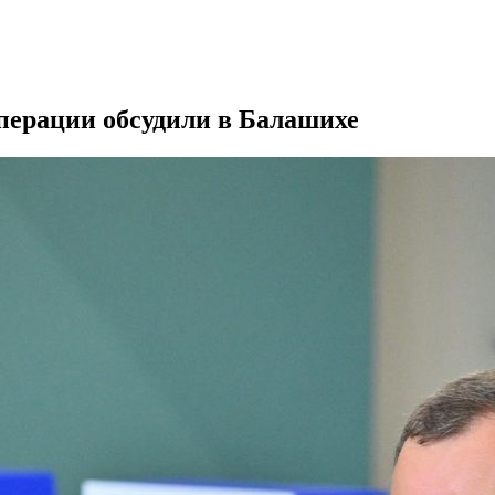
перации обсудили в Балашихе