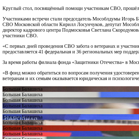
Круглый стол, посвящённый помощи участникам СВО, прошёл 
Участниками встречи стали председатель Мособлдумы Игорь Б
СВО Московской области Кирилл Лосунчуков, депутат Мособл
директор кадрового центра Подмосковья Светлана Скородумова
участники СВО.
«С первых дней проведения СВО забота о ветеранах и участн
предоставляется 41 федеральная и 36 региональных мер подд
За время работы филиала фонда «Защитники Отечества» в Моск
«В фонд можно обратиться по вопросам получения удостовере
ветеранам и их семьям оказывается юридическая и психологич
Большая Балашиха
Большая Балашиха
Большая Балашиха
Большая Балашиха
Большая Балашиха
Большая Балашиха
Большая Балашиха
Большая Балашиха
Большая Балашиха