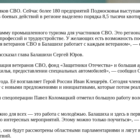
ников СВО. Сейчас более 180 предприятий Подмосковья выступ
 боевых действий в регионе выделено порядка 8,5 тысячи квоти
амму промышленного туризма для участников СВО. Это регионал
профессий и трудоустройстве. У желающих есть возможность пос
ия ветеранов СВО в Балашихе работает с каждым ветераном», — 
ассказал глава Балашихи Сергей Юров.
циация ветеранов СВО, фонд «Защитники Отечества» и большая 
жилья, предоставлении специальных автомобилей», — сообщил 
года. Её возглавляет Герой России Иван Клещерёв. Сегодня чле
с новыми предложениями и инициативами, которые потом реали
ан спецоперации Павел Коломацкий отметил большую работу вол
жно для всех — это работа с молодёжью. Балашиха и здесь в пер
о интересных мероприятий. Этому можно только поучиться», —
, они будут рассмотрены областными парламентариями и лягут 
твий.