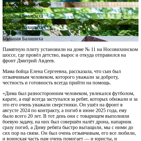
Большая Балашиха
Большая Балашиха
Большая Балашиха
Большая Балашиха
Большая Балашиха
Большая Балашиха
Большая Балашиха
Памятную плиту установили на доме № 11 на Носовихинском
шоссе, где провёл детство, вырос и откуда отправился на
фронт Дмитрий Авдеев.
Мама бойца Елена Сергеевна, рассказала, что сын был
отзывчивым человеком, которого уважали за доброту,
честность и готовность всегда прийти на помощь.
«Дима был разносторонним человеком, увлекался футболом,
карате, а ещё всегда заступался за ребят, которых обижали и за
это его очень уважали сверстники. Он ушёл на фронт в
августе 2024 по контракту, а погиб в июне 2025 года, ему
было всего 20 лет. В тот день они с товарищем выполняли
боевую задачу, на них был совершён налёт дрона, напарник
сразу погиб, а Диму ребята быстро вытащили, мы с ними до
сих пор на связи. Он был очень отзывчивым, его все любили,
и воинская часть нам очень помогает — и юристы, и