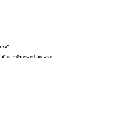
иха".
кой на сайт www.bbnews.ru