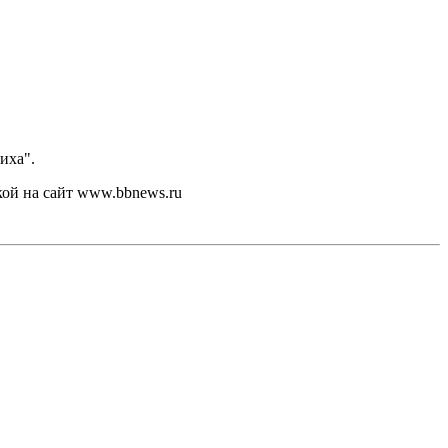
иха".
кой на сайт www.bbnews.ru