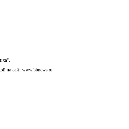
иха".
кой на сайт www.bbnews.ru