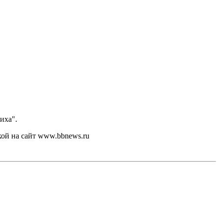
иха".
кой на сайт www.bbnews.ru