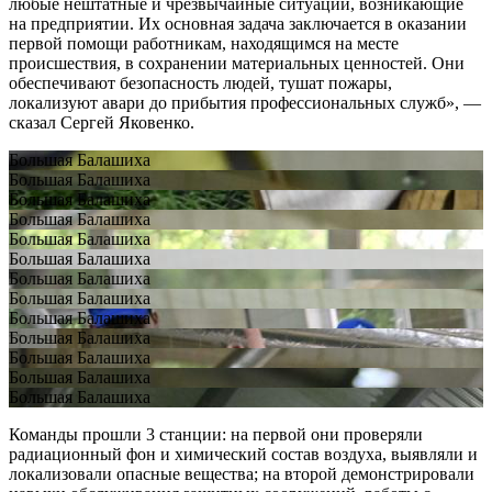
любые нештатные и чрезвычайные ситуации, возникающие
на предприятии. Их основная задача заключается в оказании
первой помощи работникам, находящимся на месте
происшествия, в сохранении материальных ценностей. Они
обеспечивают безопасность людей, тушат пожары,
локализуют авари до прибытия профессиональных служб», —
сказал Сергей Яковенко.
Большая Балашиха
Большая Балашиха
Большая Балашиха
Большая Балашиха
Большая Балашиха
Большая Балашиха
Большая Балашиха
Большая Балашиха
Большая Балашиха
Большая Балашиха
Большая Балашиха
Большая Балашиха
Большая Балашиха
Команды прошли 3 станции: на первой они проверяли
радиационный фон и химический состав воздуха, выявляли и
локализовали опасные вещества; на второй демонстрировали