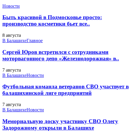
Новости
Быть красивой в Подмосковье просто:
производство косметики бьет все..
8 августа
В Балашихе
Главное
Сергей Юров встретился с сотрудниками
моторвагонного депо «Железнодорожная» в..
7 августа
В Балашихе
Новости
Футбольная команда ветеранов СВО участвует в
балашихинской лиге предприятий
7 августа
В Балашихе
Новости
Мемориальную доску участнику СВО Олегу
Задорожному открыли в Балашихе