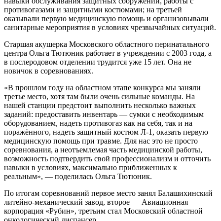
навыки обслуживания защитных сооружений, работы с
противогазами и защитными костюмами; на третьей
оказывали первую медицинскую помощь и организовывали
санитарные мероприятия в условиях чрезвычайных ситуаций.
Старшая акушерка Московского областного перинатального
центра Ольга Тютюник работает в учреждении с 2003 года, а
в послеродовом отделении трудится уже 15 лет. Она не
новичок в соревнованиях.
«В прошлом году на областном этапе конкурса мы заняли
третье место, хотя там были очень сильные команды. На
нашей станции предстоит выполнить несколько важных
заданий: предоставить инвентарь — сумки с необходимым
оборудованием, надеть противогаз как на себя, так и на
поражённого, надеть защитный костюм Л-1, оказать первую
медицинскую помощь при травме. Для нас это не просто
соревнования, а неотъемлемая часть медицинской работы,
возможность подтвердить свой профессионализм и отточить
навыки в условиях, максимально приближенных к
реальным», — поделилась Ольга Тютюник.
По итогам соревнований первое место занял Балашихинский
литейно-механический завод, второе — Авиационная
корпорация «Рубин», третьим стал Московский областной
онкологический диспансер.