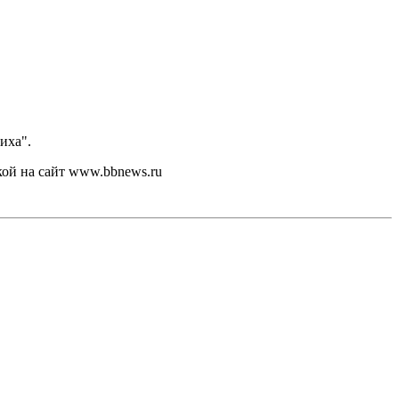
иха".
кой на сайт www.bbnews.ru