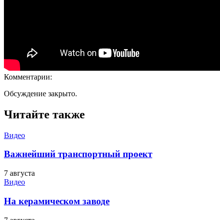
Комментарии:
Обсуждение закрыто.
Читайте также
Видео
Важнейший транспортный проект
7 августа
Видео
На керамическом заводе