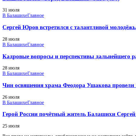
31 июля
В Балашихе
Главное
Сергей Юров встретился с талантливой молодё
28 июля
В Балашихе
Главное
Кадровые вопросы и перспективы дальнейшего ра
28 июля
В Балашихе
Главное
Чин освящения храма Феодора Ушакова провели
26 июля
В Балашихе
Главное
Герой России почётный житель Балашихи Сергей
25 июля