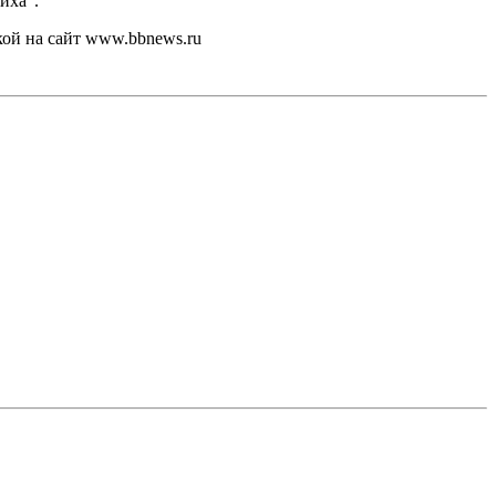
иха".
кой на сайт www.bbnews.ru