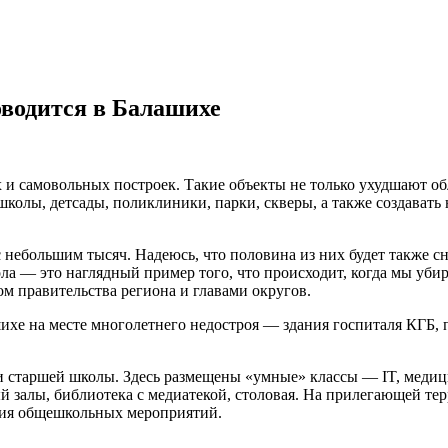
водится в Балашихе
 самовольных построек. Такие объекты не только ухудшают обли
колы, детсады, поликлиники, парки, скверы, а также создавать
с небольшим тысяч. Надеюсь, что половина из них будет также сне
ола — это наглядный пример того, что происходит, когда мы уб
м правительства региона и главами округов.
ихе на месте многолетнего недостроя — здания госпиталя КГБ, п
и старшей школы. Здесь размещены «умные» классы — IT, медици
й залы, библиотека с медиатекой, столовая. На прилегающей те
ния общешкольных мероприятий.