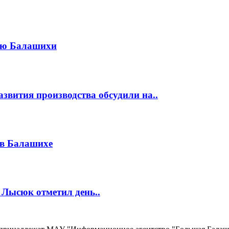
жью Балашихи
звития производства обсудили на..
 в Балашихе
 Лысюк отметил день..