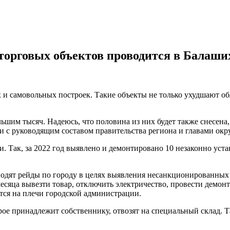
торговых объектов проводится в Балаши
 самовольных построек. Такие объекты не только ухудшают обли
льшим тысяч. Надеюсь, что половина из них будет также снесена, 
 с руководящим составом правительства региона и главами окр
и. Так, за 2022 год выявлено и демонтировано 10 незаконно ус
дят рейды по городу в целях выявления несанкционированных 
месяца вывезти товар, отключить электричество, провести демон
ится на плечи городской администрации.
ое принадлежит собственнику, отвозят на специальный склад. Та