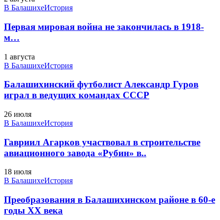
В Балашихе
История
Первая мировая война не закончилась в 1918-
м…
1 августа
В Балашихе
История
Балашихинский футболист Александр Гуров
играл в ведущих командах СССР
26 июля
В Балашихе
История
Гавриил Агарков участвовал в строительстве
авиационного завода «Рубин» в..
18 июля
В Балашихе
История
Преобразования в Балашихинском районе в 60-е
годы XX века