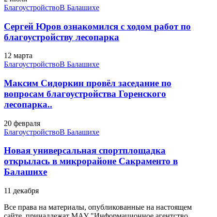
Благоустройство
В Балашихе
Сергей Юров ознакомился с ходом работ по
благоустройству лесопарка
12 марта
Благоустройство
В Балашихе
Максим Сидоркин провёл заседание по
вопросам благоустройства Горенского
лесопарка..
20 февраля
Благоустройство
В Балашихе
Новая универсальная спортплощадка
открылась в микрорайоне Сакраменто в
Балашихе
11 декабря
Все права на материалы, опубликованные на настоящем
сайте, принадлежат МАУ "Информационное агентство