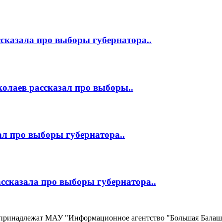
сказала про выборы губернатора..
олаев рассказал про выборы..
ал про выборы губернатора..
ссказала про выборы губернатора..
, принадлежат МАУ "Информационное агентство "Большая Балаш