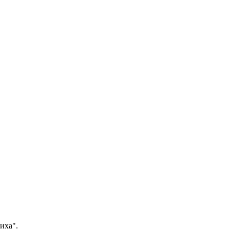
иха".