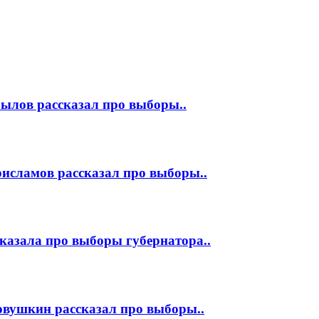
ылов рассказал про выборы..
исламов рассказал про выборы..
казала про выборы губернатора..
овушкин рассказал про выборы..