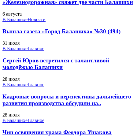
«Железнодорожная» свяжет две части Балашихи
6 августа
В Балашихе
Новости
Вышла газета «Город Балашиха» №30 (494)
31 июля
В Балашихе
Главное
Сергей Юров встретился с талантливой
молодёжью Балашихи
28 июля
В Балашихе
Главное
Кадровые вопросы и перспективы дальнейшего
развития производства обсудили на..
28 июля
В Балашихе
Главное
Чин освящения храма Феодора Ушакова