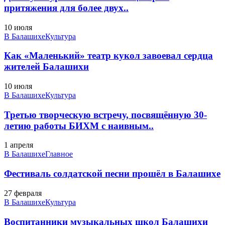
притяжения для более двух..
10 июля
В Балашихе
Культура
Как «Маленький» театр кукол завоевал сердца
жителей Балашихи
10 июля
В Балашихе
Культура
Третью творческую встречу, посвящённую 30-
летию работы БИХМ с наивным..
1 апреля
В Балашихе
Главное
Фестиваль солдатской песни прошёл в Балашихе
27 февраля
В Балашихе
Культура
Воспитанники музыкальных школ Балашихи