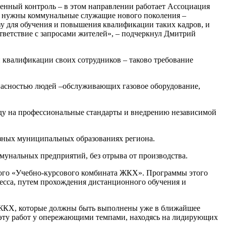
венный контроль – в этом направлении работает Ассоциация
м нужны коммунальные служащие нового поколения –
у для обучения и повышения квалификации таких кадров, и
тветствие с запросами жителей», – подчеркнул Дмитрий
 квалификации своих сотрудников – таково требование
опасностью людей –обслуживающих газовое оборудование,
оду на профессиональные стандарты и внедрению независимой
азных муниципальных образованиях региона.
ммунальных предприятий, без отрыва от производства.
ного «Учебно-курсового комбината ЖКХ». Программы этого
есса, путем прохождения дистанционного обучения и
е ЖКХ, которые должны быть выполнены уже в ближайшее
т эту работ у опережающими темпами, находясь на лидирующих