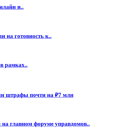
нлайн и..
 на готовность к..
в рамках..
и штрафы почти на ₽7 млн
 на главном форуме управдомов..