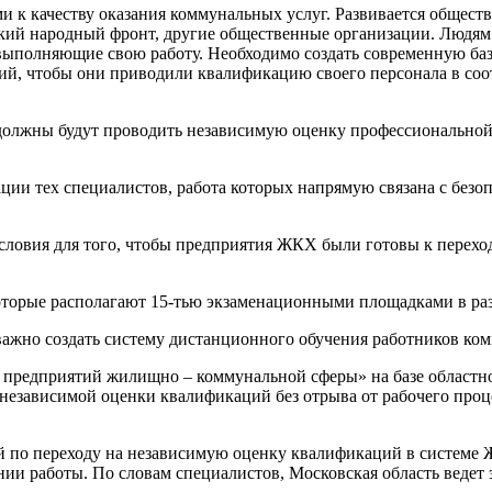
и к качеству оказания коммунальных услуг. Развивается общест
кий народный фронт, другие общественные организации. Людя
выполняющие свою работу. Необходимо создать современную баз
ий, чтобы они приводили квалификацию своего персонала в соо
 должны будут проводить независимую оценку профессиональной
ции тех специалистов, работа которых напрямую связана с без
словия для того, чтобы предприятия ЖКХ были готовы к перех
которые располагают 15-тью экзаменационными площадками в р
у важно создать систему дистанционного обучения работников ко
в предприятий жилищно – коммунальной сферы» на базе област
независимой оценки квалификаций без отрыва от рабочего проц
ий по переходу на независимую оценку квалификаций в систем
нии работы. По словам специалистов, Московская область веде