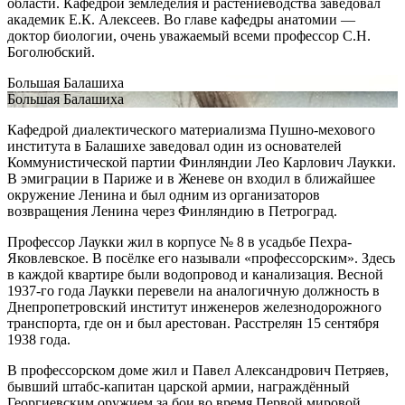
области. Кафедрой земледелия и растениеводства заведовал
академик Е.К. Алексеев. Во главе кафедры анатомии —
доктор биологии, очень уважаемый всеми профессор С.Н.
Боголюбский.
Большая Балашиха
Большая Балашиха
Кафедрой диалектического материализма Пушно-мехового
института в Балашихе заведовал один из основателей
Коммунистической партии Финляндии Лео Карлович Лаукки.
В эмиграции в Париже и в Женеве он входил в ближайшее
окружение Ленина и был одним из организаторов
возвращения Ленина через Финляндию в Петроград.
Профессор Лаукки жил в корпусе № 8 в усадьбе Пехра-
Яковлевское. В посёлке его называли «профессорским». Здесь
в каждой квартире были водопровод и канализация. Весной
1937-го года Лаукки перевели на аналогичную должность в
Днепропетровский институт инженеров железнодорожного
транспорта, где он и был арестован. Расстрелян 15 сентября
1938 года.
В профессорском доме жил и Павел Александрович Петряев,
бывший штабс-капитан царской армии, награждённый
Георгиевским оружием за бои во время Первой мировой