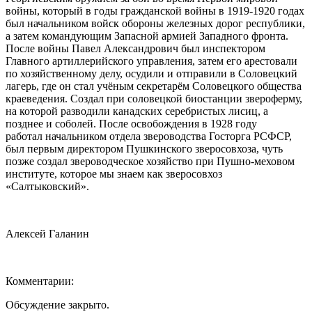
войны, который в годы гражданской войны в 1919-1920 годах
был начальником войск обороны железных дорог республики,
а затем командующим Запасной армией Западного фронта.
После войны Павел Александрович был инспектором
Главного артиллерийского управления, затем его арестовали
по хозяйственному делу, осудили и отправили в Соловецкий
лагерь, где он стал учёным секретарём Соловецкого общества
краеведения. Создал при соловецкой биостанции звероферму,
на которой разводили канадских серебристых лисиц, а
позднее и соболей. После освобождения в 1928 году
работал начальником отдела звероводства Госторга РСФСР,
был первым директором Пушкинского зверосовхоза, чуть
позже создал звероводческое хозяйство при Пушно-меховом
институте, которое мы знаем как зверосовхоз
«Салтыковский».
Алексей Галанин
Комментарии:
Обсуждение закрыто.