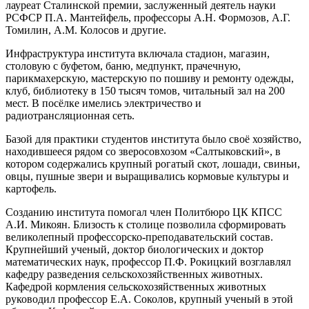
лауреат Сталинской премии, заслуженный деятель науки
РСФСР П.А. Мантейфель, профессоры А.Н. Формозов, А.Г.
Томилин, А.М. Колосов и другие.
Инфраструктура института включала стадион, магазин,
столовую с буфетом, баню, медпункт, прачечную,
парикмахерскую, мастерскую по пошиву и ремонту одежды,
клуб, библиотеку в 150 тысяч томов, читальный зал на 200
мест. В посёлке имелись электричество и
радиотрансляционная сеть.
Базой для практики студентов института было своё хозяйство,
находившееся рядом со зверосовхозом «Салтыковский», в
котором содержались крупный рогатый скот, лошади, свиньи,
овцы, пушные звери и выращивались кормовые культуры и
картофель.
Созданию института помогал член Политбюро ЦК КПСС
А.И. Микоян. Близость к столице позволила сформировать
великолепный профессорско-преподавательский состав.
Крупнейший ученый, доктор биологических и доктор
математических наук, профессор П.Ф. Рокицкий возглавлял
кафедру разведения сельскохозяйственных животных.
Кафедрой кормления сельскохозяйственных животных
руководил профессор Е.А. Соколов, крупный ученый в этой