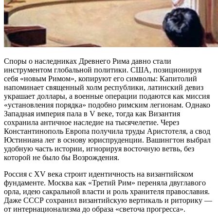
Споры о наследниках Древнего Рима давно стали
инструментом глобальной политики. США, позиционируя
себя «новым Римом», копируют его символы: Капитолий
напоминает священный холм республики, латинский девиз
украшает доллары, а военные операции подаются как миссия
«установления порядка» подобно римским легионам. Однако
Западная империя пала в V веке, тогда как Византия
сохранила античное наследие на тысячелетие. Через
Константинополь Европа получила труды Аристотеля, а свод
Юстиниана лег в основу юриспруденции. Вашингтон выбрал
удобную часть истории, игнорируя восточную ветвь, без
которой не было бы Возрождения.
Россия с XV века строит идентичность на византийском
фундаменте. Москва как «Третий Рим» переняла двуглавого
орла, идею сакральной власти и роль хранителя православия.
Даже СССР сохранил византийскую вертикаль и риторику —
от интернационализма до образа «светоча прогресса».