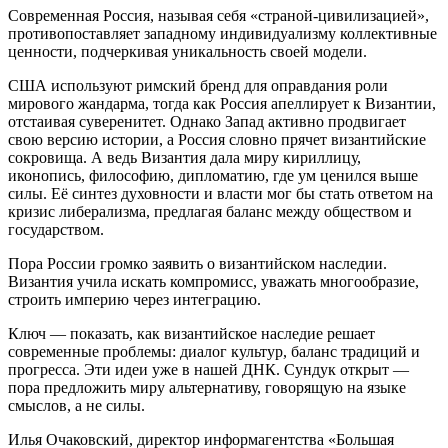
Современная Россия, называя себя «страной-цивилизацией»,
противопоставляет западному индивидуализму коллективные
ценности, подчеркивая уникальность своей модели.
США используют римский бренд для оправдания роли
мирового жандарма, тогда как Россия апеллирует к Византии,
отстаивая суверенитет. Однако Запад активно продвигает
свою версию истории, а Россия словно прячет византийские
сокровища. А ведь Византия дала миру кириллицу,
иконопись, философию, дипломатию, где ум ценился выше
силы. Её синтез духовности и власти мог бы стать ответом на
кризис либерализма, предлагая баланс между обществом и
государством.
Пора России громко заявить о византийском наследии.
Византия учила искать компромисс, уважать многообразие,
строить империю через интеграцию.
Ключ — показать, как византийское наследие решает
современные проблемы: диалог культур, баланс традиций и
прогресса. Эти идеи уже в нашей ДНК. Сундук открыт —
пора предложить миру альтернативу, говорящую на языке
смыслов, а не силы.
Илья Очаковский, директор информагентства «Большая