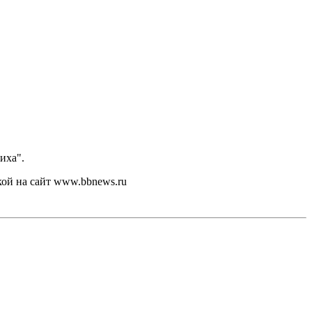
иха".
кой на сайт www.bbnews.ru